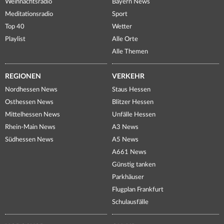
Weihnachtsradio
Bayern News
Meditationsradio
Sport
Top 40
Wetter
Playlist
Alle Orte
Alle Themen
REGIONEN
VERKEHR
Nordhessen News
Staus Hessen
Osthessen News
Blitzer Hessen
Mittelhessen News
Unfälle Hessen
Rhein-Main News
A3 News
Südhessen News
A5 News
A661 News
Günstig tanken
Parkhäuser
Flugplan Frankfurt
Schulausfälle