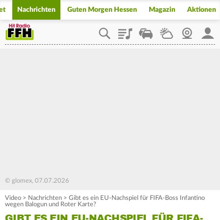
et
Nachrichten
Guten Morgen Hessen
Magazin
Aktionen
Playlist
Staupilot
Wetter
Webcam
Mein
© glomex, 07.07.2026
Video
>
Nachrichten
>
Gibt es ein EU-Nachspiel für FIFA-Boss Infantino
wegen Balogun und Roter Karte?
GIBT ES EIN EU-NACHSPIEL FÜR FIFA-