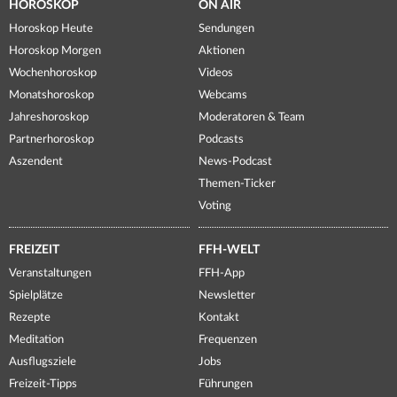
HOROSKOP
ON AIR
Horoskop Heute
Sendungen
Horoskop Morgen
Aktionen
Wochenhoroskop
Videos
Monatshoroskop
Webcams
Jahreshoroskop
Moderatoren & Team
Partnerhoroskop
Podcasts
Aszendent
News-Podcast
Themen-Ticker
Voting
FREIZEIT
FFH-WELT
Veranstaltungen
FFH-App
Spielplätze
Newsletter
Rezepte
Kontakt
Meditation
Frequenzen
Ausflugsziele
Jobs
Freizeit-Tipps
Führungen