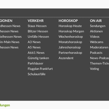
GIONEN
VERKEHR
HOROSKOP
ON AIR
dhessen News
Staus Hessen
Horoskop Heute
Sendungen
hessen News
Blitzer Hessen
Horoskop Morgen
Aktionen
telhessen News
Unfälle Hessen
Wochenhoroskop
Videos
in-Main News
A3 News
Monatshoroskop
Webcams
hessen News
A5 News
Jahreshoroskop
Moderatoren
A661 News
Partnerhoroskop
Podcasts
Günstig tanken
Aszendent
News-Podcas
Parkhäuser
Themen-Tick
Flugplan Frankfurt
Voting
Schulausfälle
llungen