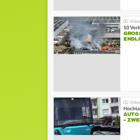
10 Ver
GROSS
NDLI
Hochta
AUTO
– ZW