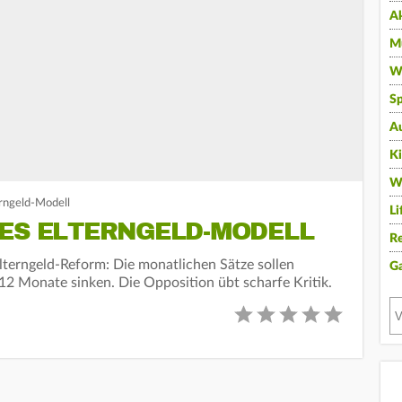
A
Mu
Wi
Sp
A
K
W
erngeld-Modell
Li
UES ELTERNGELD-MODELL
Re
Elterngeld-Reform: Die monatlichen Sätze sollen
G
 12 Monate sinken. Die Opposition übt scharfe Kritik.