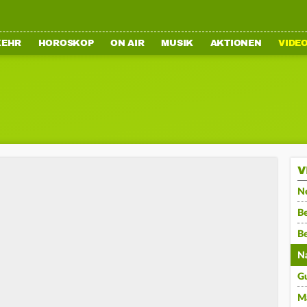
KEHR
HOROSKOP
ON AIR
MUSIK
AKTIONEN
VIDE
V
N
Be
B
N
G
M