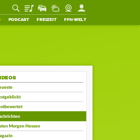
Playlist
Staupilot
Wetter
Webcam
Mein FFH
O
PODCAST
FREIZEIT
FFH-WELT
IDEOS
eueste
stgeklickt
estbewertet
achrichten
uten Morgen Hessen
agazin