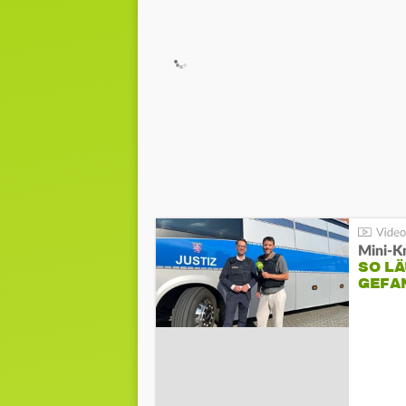
Mini-K
SO LÄ
GEFA