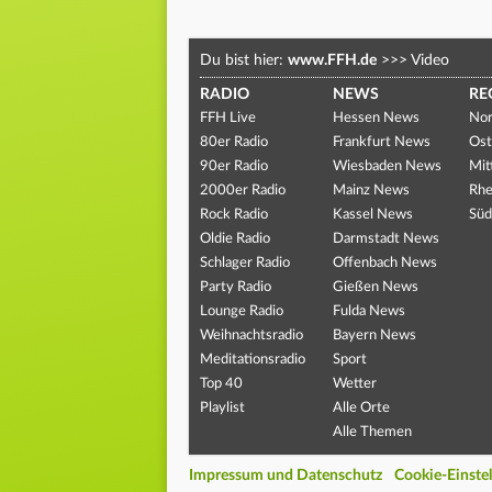
Du bist hier:
www.FFH.de
>>>
Video
RADIO
NEWS
RE
FFH Live
Hessen News
Nor
80er Radio
Frankfurt News
Ost
90er Radio
Wiesbaden News
Mit
2000er Radio
Mainz News
Rhe
Rock Radio
Kassel News
Süd
Oldie Radio
Darmstadt News
Schlager Radio
Offenbach News
Party Radio
Gießen News
Lounge Radio
Fulda News
Weihnachtsradio
Bayern News
Meditationsradio
Sport
Top 40
Wetter
Playlist
Alle Orte
Alle Themen
Impressum und Datenschutz
Cookie-Einste