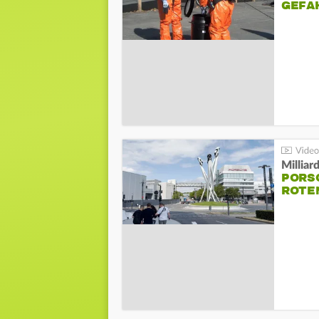
GEFA
Millia
PORSC
ROTE