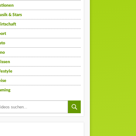
ktionen
sik & Stars
rtschaft
ort
uto
ino
issen
festyle
ise
aming