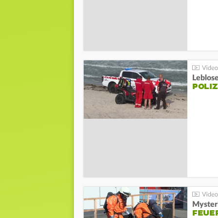
Leblos
POLIZ
Mysteri
FEUE