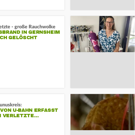
letzte - große Rauchwolke
BRAND IN GERNSHEIM E
CH GELÖSCHT
unuskreis:
 VON U-BAHN ERFASST
EI VERLETZTE…