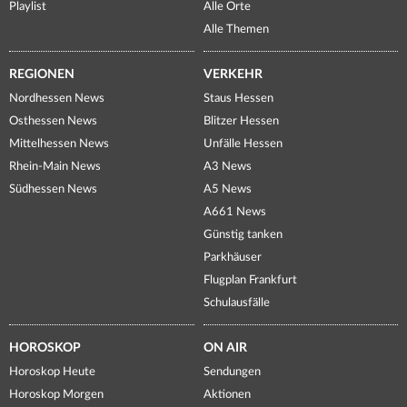
Playlist
Alle Orte
Alle Themen
REGIONEN
VERKEHR
Nordhessen News
Staus Hessen
Osthessen News
Blitzer Hessen
Mittelhessen News
Unfälle Hessen
Rhein-Main News
A3 News
Südhessen News
A5 News
A661 News
Günstig tanken
Parkhäuser
Flugplan Frankfurt
Schulausfälle
HOROSKOP
ON AIR
Horoskop Heute
Sendungen
Horoskop Morgen
Aktionen