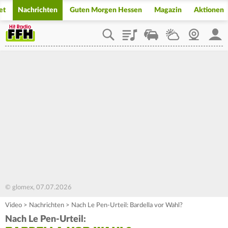
et
Nachrichten
Guten Morgen Hessen
Magazin
Aktionen
Playlist
Staupilot
Wetter
Webcam
Mein
© glomex, 07.07.2026
Video
>
Nachrichten
>
Nach Le Pen-Urteil: Bardella vor Wahl?
Nach Le Pen-Urteil: