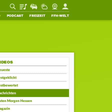
Playlist
Staupilot
Wetter
Webcam
Mein FFH
O
PODCAST
FREIZEIT
FFH-WELT
IDEOS
eueste
stgeklickt
estbewertet
achrichten
uten Morgen Hessen
agazin