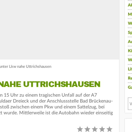
A
Mu
Wi
Sp
A
K
W
 unter Lkw nahe Uttrichshausen
Li
Re
NAHE UTTRICHSHAUSEN
G
 15 Uhr zu einem tragischen Unfall auf der A7
daer Dreieck und der Anschlussstelle Bad Brückenau-
stoß zwischen einem Pkw und einem Sattelzug, bei
t wurde. Mittlerweile ist die Autobahn wieder einseitig