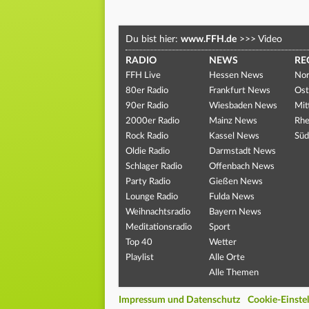
Du bist hier:
www.FFH.de
>>>
Video
RADIO
NEWS
RE
FFH Live
Hessen News
Nor
80er Radio
Frankfurt News
Ost
90er Radio
Wiesbaden News
Mit
2000er Radio
Mainz News
Rhe
Rock Radio
Kassel News
Süd
Oldie Radio
Darmstadt News
Schlager Radio
Offenbach News
Party Radio
Gießen News
Lounge Radio
Fulda News
Weihnachtsradio
Bayern News
Meditationsradio
Sport
Top 40
Wetter
Playlist
Alle Orte
Alle Themen
Impressum und Datenschutz
Cookie-Einste