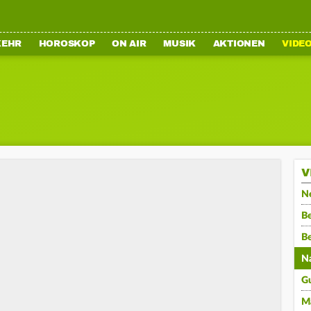
KEHR
HOROSKOP
ON AIR
MUSIK
AKTIONEN
VIDE
V
N
Be
B
N
G
M