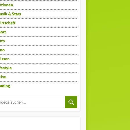
ktionen
sik & Stars
rtschaft
ort
uto
ino
issen
festyle
ise
aming