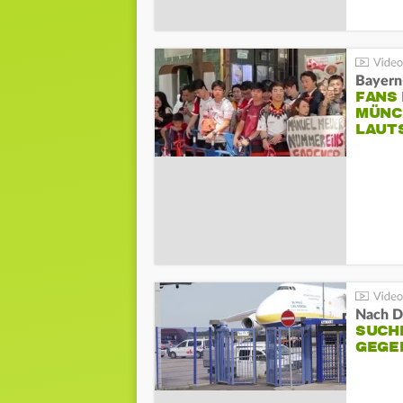
Bayern
FANS
MÜNC
LAUT
Nach D
SUCH
GEGE