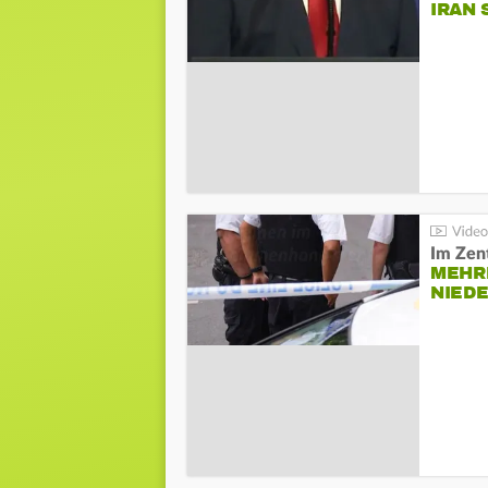
IRAN 
Im Zen
MEHR
NIED