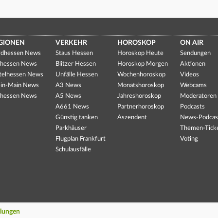
GIONEN
VERKEHR
HOROSKOP
ON AIR
dhessen News
Staus Hessen
Horoskop Heute
Sendungen
hessen News
Blitzer Hessen
Horoskop Morgen
Aktionen
telhessen News
Unfälle Hessen
Wochenhoroskop
Videos
in-Main News
A3 News
Monatshoroskop
Webcams
hessen News
A5 News
Jahreshoroskop
Moderatoren
A661 News
Partnerhoroskop
Podcasts
Günstig tanken
Aszendent
News-Podcas
Parkhäuser
Themen-Tick
Flugplan Frankfurt
Voting
Schulausfälle
llungen