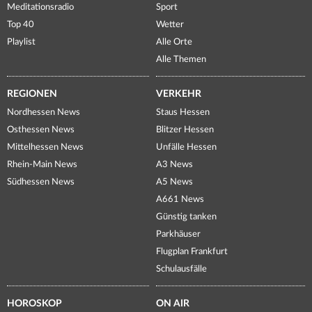
Meditationsradio
Sport
Top 40
Wetter
Playlist
Alle Orte
Alle Themen
REGIONEN
VERKEHR
Nordhessen News
Staus Hessen
Osthessen News
Blitzer Hessen
Mittelhessen News
Unfälle Hessen
Rhein-Main News
A3 News
Südhessen News
A5 News
A661 News
Günstig tanken
Parkhäuser
Flugplan Frankfurt
Schulausfälle
HOROSKOP
ON AIR