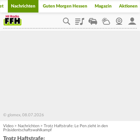
et
Nachrichten
Guten Morgen Hessen
Magazin
Aktionen
Playlist
Staupilot
Wetter
Webcam
Mein
© glomex, 08.07.2026
Video
>
Nachrichten
>
Trotz Haftstrafe: Le Pen zieht in den
Präsidentschaftswahlkampf
Trotz Haftstrafe: