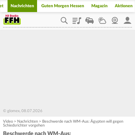
et
Nachrichten
Guten Morgen Hessen
Magazin
Aktionen
Playlist
Staupilot
Wetter
Webcam
Mein
© glomex, 08.07.2026
Video
>
Nachrichten
>
Beschwerde nach WM-Aus: Ägypten will gegen
Schiedsrichter vorgehen
Beschwerde nach WM-Aus: