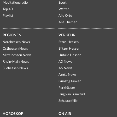
Meditationsradio
Sport
Top 40
Wetter
Playlist
Alle Orte
Alle Themen
REGIONEN
VERKEHR
Nordhessen News
Staus Hessen
Osthessen News
Blitzer Hessen
Mittelhessen News
Unfälle Hessen
Rhein-Main News
A3 News
Südhessen News
A5 News
A661 News
Günstig tanken
Parkhäuser
Flugplan Frankfurt
Schulausfälle
HOROSKOP
ON AIR