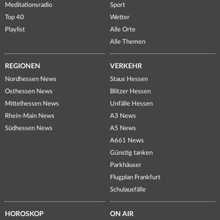
Meditationsradio
Sport
Top 40
Wetter
Playlist
Alle Orte
Alle Themen
REGIONEN
VERKEHR
Nordhessen News
Staus Hessen
Osthessen News
Blitzer Hessen
Mittelhessen News
Unfälle Hessen
Rhein-Main News
A3 News
Südhessen News
A5 News
A661 News
Günstig tanken
Parkhäuser
Flugplan Frankfurt
Schulausfälle
HOROSKOP
ON AIR