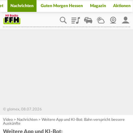
et
Nachrichten
Guten Morgen Hessen
Magazin
Aktionen
Playlist
Staupilot
Wetter
Webcam
Mein
© glomex, 08.07.2026
Video
>
Nachrichten
>
Weitere App und KI-Bot: Bahn verspricht bessere
Auskünfte
Weitere App und KI-Bot: