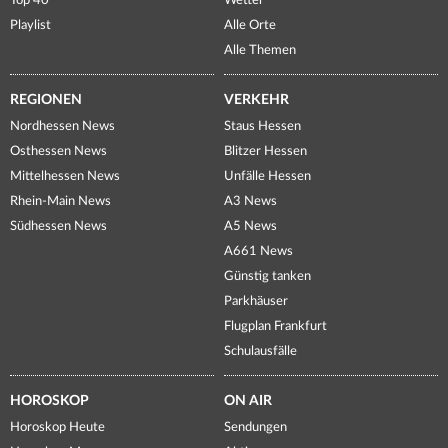
Top 40
Wetter
Playlist
Alle Orte
Alle Themen
REGIONEN
VERKEHR
Nordhessen News
Staus Hessen
Osthessen News
Blitzer Hessen
Mittelhessen News
Unfälle Hessen
Rhein-Main News
A3 News
Südhessen News
A5 News
A661 News
Günstig tanken
Parkhäuser
Flugplan Frankfurt
Schulausfälle
HOROSKOP
ON AIR
Horoskop Heute
Sendungen