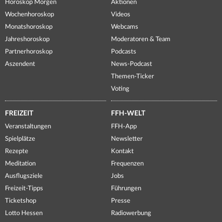
Horoskop Morgen
Aktionen
Wochenhoroskop
Videos
Monatshoroskop
Webcams
Jahreshoroskop
Moderatoren & Team
Partnerhoroskop
Podcasts
Aszendent
News-Podcast
Themen-Ticker
Voting
FREIZEIT
FFH-WELT
Veranstaltungen
FFH-App
Spielplätze
Newsletter
Rezepte
Kontakt
Meditation
Frequenzen
Ausflugsziele
Jobs
Freizeit-Tipps
Führungen
Ticketshop
Presse
Lotto Hessen
Radiowerbung