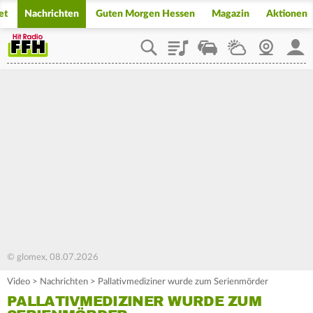
et
Nachrichten
Guten Morgen Hessen
Magazin
Aktionen
Playlist
Staupilot
Wetter
Webcam
Mein
© glomex, 08.07.2026
Video
>
Nachrichten
>
Pallativmediziner wurde zum Serienmörder
PALLATIVMEDIZINER WURDE ZUM