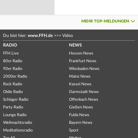
MEHR TOP-MELDUNGEN
Du bist hier:
www.FFH.de
>>>
Video
RADIO
NEWS
FFH Live
Hessen News
80er Radio
Frankfurt News
90er Radio
Wiesbaden News
2000er Radio
Mainz News
Rock Radio
Kassel News
Oldie Radio
Darmstadt News
Schlager Radio
Offenbach News
Party Radio
Gießen News
Lounge Radio
Fulda News
Weihnachtsradio
Bayern News
Meditationsradio
Sport