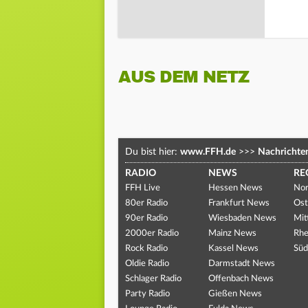
AUS DEM NETZ
Du bist hier:
www.FFH.de
>>>
Nachrichte
RADIO
NEWS
RE
FFH Live
Hessen News
Nor
80er Radio
Frankfurt News
Ost
90er Radio
Wiesbaden News
Mit
2000er Radio
Mainz News
Rhe
Rock Radio
Kassel News
Süd
Oldie Radio
Darmstadt News
Schlager Radio
Offenbach News
Party Radio
Gießen News