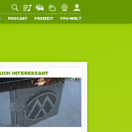
Playlist
Staupilot
Wetter
Webcam
Mein FFH
O
PODCAST
FREIZEIT
FFH-WELT
UCH INTERESSANT