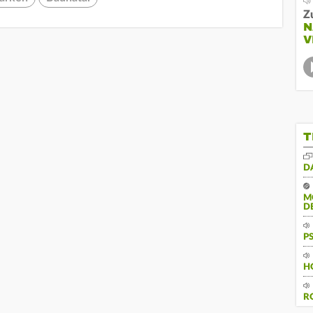
Z
N
V
T
D
M
D
P
H
R