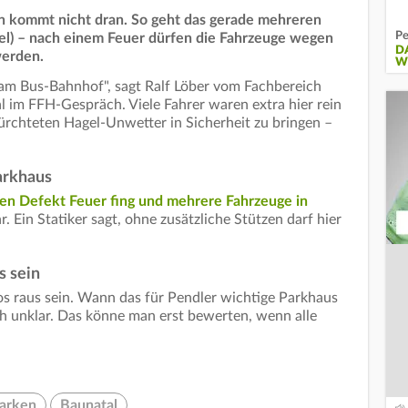
n kommt nicht dran. So geht das gerade mehreren
Pe
sel) – nach einem Feuer dürfen die Fahrzeuge wegen
D
werden.
W
am Bus-Bahnhof", sagt Ralf Löber vom Fachbereich
 im FFH-Gespräch. Viele Fahrer waren extra hier rein
ürchteten Hagel-Unwetter in Sicherheit zu bringen –
arkhaus
en Defekt Feuer fing und mehrere Fahrzeuge in
r. Ein Statiker sagt, ohne zusätzliche Stützen darf hier
s sein
tos raus sein. Wann das für Pendler wichtige Parkhaus
h unklar. Das könne man erst bewerten, wenn alle
arken
Baunatal