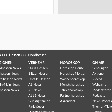
n
>>>
Hessen
>>>
Nordhessen
GIONEN
VERKEHR
HOROSKOP
ON AIR
dhessen News
Staus Hessen
Horoskop Heute
Sendungen
hessen News
Blitzer Hessen
Horoskop Morgen
Aktionen
telhessen News
Unfälle Hessen
Wochenhoroskop
Videos
in-Main News
A3 News
Monatshoroskop
Webcams
hessen News
A5 News
Jahreshoroskop
Moderatoren
A661 News
Partnerhoroskop
Podcasts
Günstig tanken
Aszendent
News-Podcas
Parkhäuser
Themen-Tick