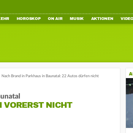
KEHR
HOROSKOP
ON AIR
MUSIK
AKTIONEN
VIDE
A
>
Nach Brand in Parkhaus in Baunatal: 22 Autos dürfen nicht
aunatal
N VORERST NICHT