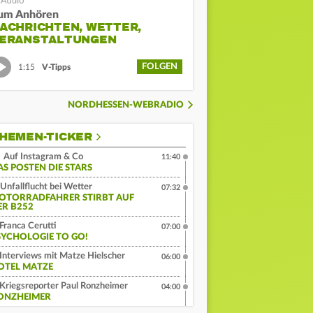
um Anhören
ACHRICHTEN, WETTER,
ERANSTALTUNGEN
FOLGEN
1:15
V-Tipps
NORDHESSEN-WEBRADIO
HEMEN-TICKER
Auf Instagram & Co
11:40
AS POSTEN DIE STARS
Unfallflucht bei Wetter
07:32
OTORRADFAHRER STIRBT AUF
ER B252
Franca Cerutti
07:00
SYCHOLOGIE TO GO!
Interviews mit Matze Hielscher
06:00
OTEL MATZE
Kriegsreporter Paul Ronzheimer
04:00
ONZHEIMER