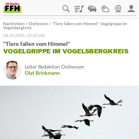
Playlist
Staupilot
Wetter
Webcam
Mein
Nachrichten
>
Osthessen
>
"Tiere fallen vom Himmel": Vogelgrippe im
Vogelsbergkreis
28.10.2025, 14:32 Uhr
"Tiere fallen vom Himmel"
VOGELGRIPPE IM VOGELSBERGKREIS
Leiter Redaktion Osthessen
Olaf Brinkmann