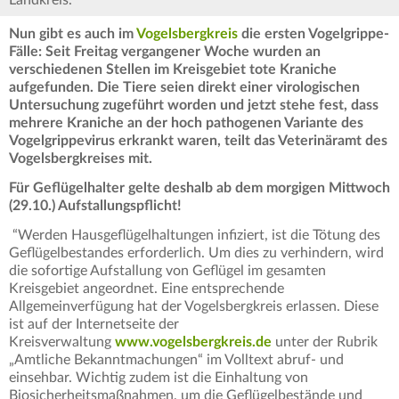
Landkreis.
Nun gibt es auch im
Vogelsbergkreis
die ersten Vogelgrippe-
Fälle: Seit Freitag vergangener Woche wurden an
verschiedenen Stellen im Kreisgebiet tote Kraniche
aufgefunden. Die Tiere seien direkt einer virologischen
Untersuchung zugeführt worden und jetzt stehe fest, dass
mehrere Kraniche an der hoch pathogenen Variante des
Vogelgrippevirus erkrankt waren, teilt das Veterinäramt des
Vogelsbergkreises mit.
Für Geflügelhalter gelte deshalb ab dem morgigen Mittwoch
(29.10.) Aufstallungspflicht!
“Werden Hausgeflügelhaltungen infiziert, ist die Tötung des
Geflügelbestandes erforderlich. Um dies zu verhindern, wird
die sofortige Aufstallung von Geflügel im gesamten
Kreisgebiet angeordnet. Eine entsprechende
Allgemeinverfügung hat der Vogelsbergkreis erlassen. Diese
ist auf der Internetseite der
Kreisverwaltung
www.vogelsbergkreis.de
unter der Rubrik
„Amtliche Bekanntmachungen“ im Volltext abruf- und
einsehbar. Wichtig zudem ist die Einhaltung von
Biosicherheitsmaßnahmen, um die Geflügelbestände und