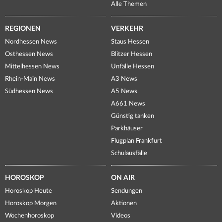
Alle Themen
REGIONEN
VERKEHR
Nordhessen News
Staus Hessen
Osthessen News
Blitzer Hessen
Mittelhessen News
Unfälle Hessen
Rhein-Main News
A3 News
Südhessen News
A5 News
A661 News
Günstig tanken
Parkhäuser
Flugplan Frankfurt
Schulausfälle
HOROSKOP
ON AIR
Horoskop Heute
Sendungen
Horoskop Morgen
Aktionen
Wochenhoroskop
Videos