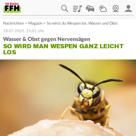
Playlist
Staupilot
Wetter
Webcam
Mein
Nachrichten
>
Magazin
>
So wirst du Wespen los: Wasser und Obst
18.07.2025, 15:01 Uhr
Wasser & Obst gegen Nervensägen
SO WIRD MAN WESPEN GANZ LEICHT
LOS