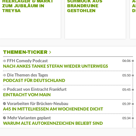
HEERLAGER & MARKT
SCHMUCK AUS
A
ZUM JUBILÄUM IN
BRANDRUINE
A
TREYSA
GESTOHLEN
D
THEMEN-TICKER
FFH Comedy Podcast
06:06
NACH ANKES TANKE STEFAN WIEDER UNTERWEGS
Die Themen des Tages
05:50
PODCAST FÜR DEUTSCHLAND
Podcast von Eintracht Frankfurt
05:45
EINTRACHT VOM MAIN
Vorarbeiten für Brücken-Neubau
05:39
A45 IN MITTELHESSEN AM WOCHENENDE DICHT
Mehr Varianten geplant
05:34
WARUM ALTE AUTOKENNZEICHEN BELIEBT SIND