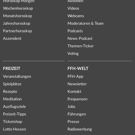
Horoskop Morgen
Aktionen
Wochenhoroskop
Videos
Monatshoroskop
Webcams
Jahreshoroskop
Moderatoren & Team
Partnerhoroskop
Podcasts
Aszendent
News-Podcast
Themen-Ticker
Voting
FREIZEIT
FFH-WELT
Veranstaltungen
FFH-App
Spielplätze
Newsletter
Rezepte
Kontakt
Meditation
Frequenzen
Ausflugsziele
Jobs
Freizeit-Tipps
Führungen
Ticketshop
Presse
Lotto Hessen
Radiowerbung