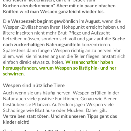
und Tellern niederlassen, um ein "Stück vom
Kuchen abzubekommen". Aber: mit ein paar einfachen
Kniffen wird man Wespen ganz leicht wieder los.
Die
Wespenzeit beginnt gewöhnlich im August,
wenn die
Wespen-Zivilisationen ihren Höhepunkt erreicht haben und
ältere Insekten nicht mehr Brut-Pflege und Aufzucht
betreiben müssen, sondern sich voll und ganz auf
die Suche
nach zuckerhaltigen Nahrungsmitteln
konzentrieren.
Spätestens dann fangen Wespen richtig an zu nerven. Vor
allem, weil sie minutenlang um die Teller fliegen, anstatt sich
einfach direkt etwas zu holen.
Wissenschaftler haben
herausgefunden, warum Wespen so lästig hin- und her
schwirren
.
Wespen sind nützliche Tiere
Auch wenn sie uns häufig nerven: Wespen erfüllen in der
Natur auch viele positive Funktionen. Genau wie Bienen
bestäuben sie Pflanzen. Außerdem jagen Wespen viele
Schädlinge wie Blattläuse oder Mücken. Daher gilt:
Vertreiben statt töten. Und mit unseren Tipps geht das
kinderleicht!