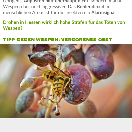
Übrigens:
Anpusten hilft überhaupt nicht
, sondern macht
Wespen eher noch aggressiver. Das
Kohlendioxid
im
menschlichen Atem ist für die Insekten ein
Alarmsignal.
Drohen in Hessen wirklich hohe Strafen für das Töten von
Wespen?
TIPP GEGEN WESPEN: VERGORENES OBST