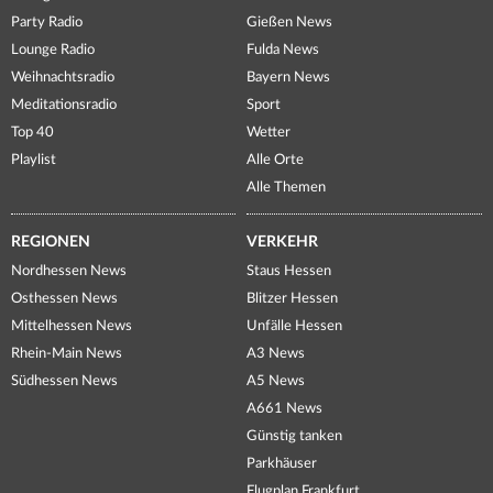
Party Radio
Gießen News
Lounge Radio
Fulda News
Weihnachtsradio
Bayern News
Meditationsradio
Sport
Top 40
Wetter
Playlist
Alle Orte
Alle Themen
REGIONEN
VERKEHR
Nordhessen News
Staus Hessen
Osthessen News
Blitzer Hessen
Mittelhessen News
Unfälle Hessen
Rhein-Main News
A3 News
Südhessen News
A5 News
A661 News
Günstig tanken
Parkhäuser
Flugplan Frankfurt