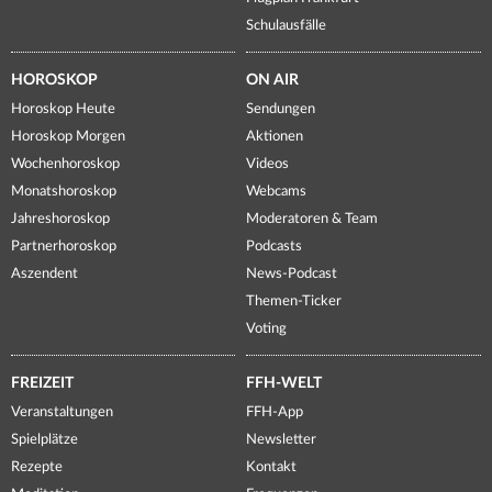
Schulausfälle
HOROSKOP
ON AIR
Horoskop Heute
Sendungen
Horoskop Morgen
Aktionen
Wochenhoroskop
Videos
Monatshoroskop
Webcams
Jahreshoroskop
Moderatoren & Team
Partnerhoroskop
Podcasts
Aszendent
News-Podcast
Themen-Ticker
Voting
FREIZEIT
FFH-WELT
Veranstaltungen
FFH-App
Spielplätze
Newsletter
Rezepte
Kontakt