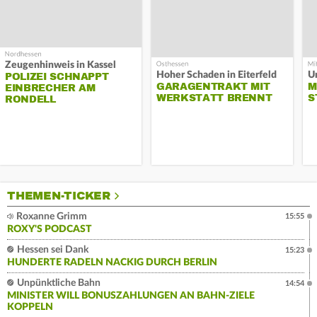
Zeugenhinweis in Kassel
Hoher Schaden in Eiterfeld
Un
POLIZEI SCHNAPPT
GARAGENTRAKT MIT
M
EINBRECHER AM
WERKSTATT BRENNT
S
RONDELL
THEMEN-TICKER
Roxanne Grimm
15:55
ROXY'S PODCAST
Hessen sei Dank
15:23
HUNDERTE RADELN NACKIG DURCH BERLIN
Unpünktliche Bahn
14:54
MINISTER WILL BONUSZAHLUNGEN AN BAHN-ZIELE
KOPPELN