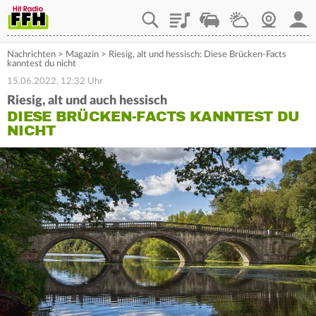
Playlist
Staupilot
Wetter
Webcam
Mein
Nachrichten
>
Magazin
>
Riesig, alt und hessisch: Diese Brücken-Facts
kanntest du nicht
15.06.2022, 12:32 Uhr
Riesig, alt und auch hessisch
DIESE BRÜCKEN-FACTS KANNTEST DU
NICHT