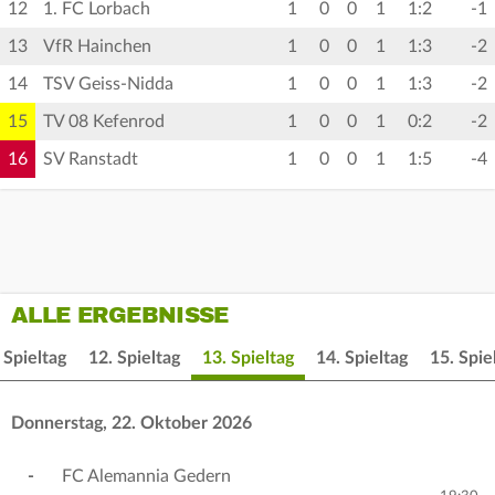
12
1. FC Lorbach
1
0
0
1
1:2
-1
13
VfR Hainchen
1
0
0
1
1:3
-2
14
TSV Geiss-Nidda
1
0
0
1
1:3
-2
15
TV 08 Kefenrod
1
0
0
1
0:2
-2
16
SV Ranstadt
1
0
0
1
1:5
-4
ALLE ERGEBNISSE
 Spieltag
12. Spieltag
13. Spieltag
14. Spieltag
15. Spie
Donnerstag, 22. Oktober 2026
-
FC Alemannia Gedern