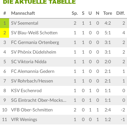
DIE AKTUELLE TABELLE
#
Mannschaft
Sp.
S
U
N
Tore
Diff.
1
SV Seemental
2
1
1
0
4:2
2
2
SV Blau-Weiß Schotten
1
1
0
0
5:1
4
3
FC Germania Ortenberg
1
1
0
0
3:1
2
4
SV Phönix Düdelsheim
1
1
0
0
3:1
2
5
SC Viktoria Nidda
1
1
0
0
2:0
2
6
FC Alemannia Gedern
1
1
0
0
2:1
1
7
SV Rohrbach/Hessen
1
1
0
0
2:1
1
8
KSV Eschenrod
1
0
1
0
1:1
0
9
SG Eintracht Ober-Mockstadt
1
0
1
0
1:1
0
10
VFB Ober-Schmitten
2
0
1
1
2:4
-2
11
VfR Wenings
1
0
0
1
1:2
-1