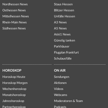
Nordhessen News
Staus Hessen
Osthessen News
Blitzer Hessen
Mittelhessen News
Unfälle Hessen
Rhein-Main News
A3 News
Südhessen News
A5 News
A661 News
Günstig tanken
Parkhäuser
Flugplan Frankfurt
Schulausfälle
HOROSKOP
ON AIR
Horoskop Heute
Sendungen
Horoskop Morgen
Aktionen
Wochenhoroskop
Videos
Monatshoroskop
Webcams
Jahreshoroskop
Moderatoren & Team
Partnerhoroskop
Podcasts