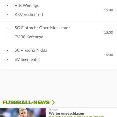
-
VfR Wenings
15:00
-
KSV Eschenrod
-
SG Eintracht Ober-Mockstadt
15:00
-
TV 08 Kefenrod
-
SC Viktoria Nidda
15:00
-
SV Seemental
FUSSBALL-NEWS
Weiter ungeschlagen