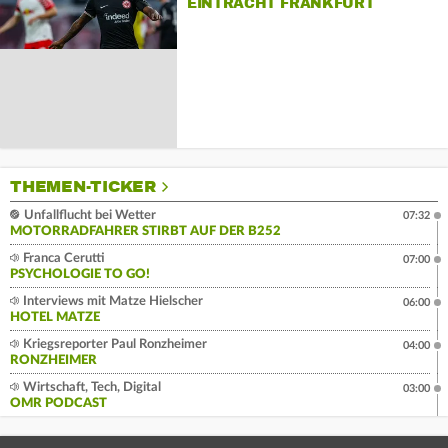
EINTRACHT FRANKFURT
THEMEN-TICKER
Unfallflucht bei Wetter
07:32
MOTORRADFAHRER STIRBT AUF DER B252
Franca Cerutti
07:00
PSYCHOLOGIE TO GO!
Interviews mit Matze Hielscher
06:00
HOTEL MATZE
Kriegsreporter Paul Ronzheimer
04:00
RONZHEIMER
Wirtschaft, Tech, Digital
03:00
OMR PODCAST