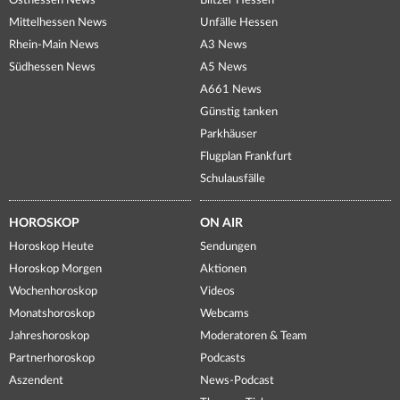
Osthessen News
Blitzer Hessen
Mittelhessen News
Unfälle Hessen
Rhein-Main News
A3 News
Südhessen News
A5 News
A661 News
Günstig tanken
Parkhäuser
Flugplan Frankfurt
Schulausfälle
HOROSKOP
ON AIR
Horoskop Heute
Sendungen
Horoskop Morgen
Aktionen
Wochenhoroskop
Videos
Monatshoroskop
Webcams
Jahreshoroskop
Moderatoren & Team
Partnerhoroskop
Podcasts
Aszendent
News-Podcast