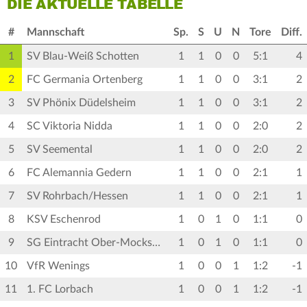
DIE AKTUELLE TABELLE
#
Mannschaft
Sp.
S
U
N
Tore
Diff.
1
SV Blau-Weiß Schotten
1
1
0
0
5:1
4
2
FC Germania Ortenberg
1
1
0
0
3:1
2
3
SV Phönix Düdelsheim
1
1
0
0
3:1
2
4
SC Viktoria Nidda
1
1
0
0
2:0
2
5
SV Seemental
1
1
0
0
2:0
2
6
FC Alemannia Gedern
1
1
0
0
2:1
1
7
SV Rohrbach/Hessen
1
1
0
0
2:1
1
8
KSV Eschenrod
1
0
1
0
1:1
0
9
SG Eintracht Ober-Mockstadt
1
0
1
0
1:1
0
10
VfR Wenings
1
0
0
1
1:2
-1
11
1. FC Lorbach
1
0
0
1
1:2
-1