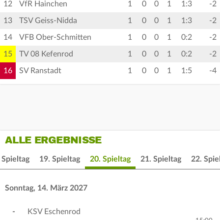
12
VfR Hainchen
1
0
0
1
1:3
-2
13
TSV Geiss-Nidda
1
0
0
1
1:3
-2
14
VFB Ober-Schmitten
1
0
0
1
0:2
-2
15
TV 08 Kefenrod
1
0
0
1
0:2
-2
16
SV Ranstadt
1
0
0
1
1:5
-4
ALLE ERGEBNISSE
 Spieltag
19. Spieltag
20. Spieltag
21. Spieltag
22. Spie
Sonntag, 14. März 2027
-
KSV Eschenrod