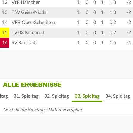
12
VfR Hainchen
1
0
0
1
1:3
-2
13
TSV Geiss-Nidda
1
0
0
1
1:3
-2
14
VFB Ober-Schmitten
1
0
0
1
0:2
-2
15
TV 08 Kefenrod
1
0
0
1
0:2
-2
16
SV Ranstadt
1
0
0
1
1:5
-4
ALLE ERGEBNISSE
ltag
31. Spieltag
32. Spieltag
33. Spieltag
34. Spieltag
Noch keine Spieltags-Daten verfügbar.