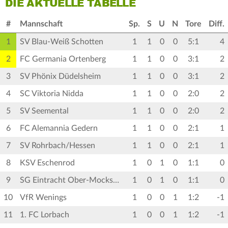
DIE AKTUELLE TABELLE
#
Mannschaft
Sp.
S
U
N
Tore
Diff.
1
SV Blau-Weiß Schotten
1
1
0
0
5:1
4
2
FC Germania Ortenberg
1
1
0
0
3:1
2
3
SV Phönix Düdelsheim
1
1
0
0
3:1
2
4
SC Viktoria Nidda
1
1
0
0
2:0
2
5
SV Seemental
1
1
0
0
2:0
2
6
FC Alemannia Gedern
1
1
0
0
2:1
1
7
SV Rohrbach/Hessen
1
1
0
0
2:1
1
8
KSV Eschenrod
1
0
1
0
1:1
0
9
SG Eintracht Ober-Mockstadt
1
0
1
0
1:1
0
10
VfR Wenings
1
0
0
1
1:2
-1
11
1. FC Lorbach
1
0
0
1
1:2
-1