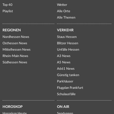
Top 40
Wetter
Playlist
Alle Orte
Alle Themen
REGIONEN
VERKEHR
Nordhessen News
Staus Hessen
Osthessen News
Blitzer Hessen
Mittelhessen News
Unfälle Hessen
Rhein-Main News
A3 News
Südhessen News
A5 News
A661 News
Günstig tanken
Parkhäuser
Flugplan Frankfurt
Schulausfälle
HOROSKOP
ON AIR
Horoskop Heute
Sendungen