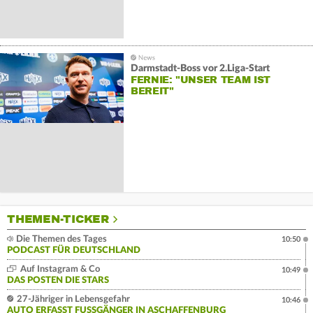
Darmstadt-Boss vor 2.Liga-Start
FERNIE: "UNSER TEAM IST
BEREIT"
THEMEN-TICKER
Die Themen des Tages
10:50
PODCAST FÜR DEUTSCHLAND
Auf Instagram & Co
10:49
DAS POSTEN DIE STARS
27-Jähriger in Lebensgefahr
10:46
AUTO ERFASST FUSSGÄNGER IN ASCHAFFENBURG