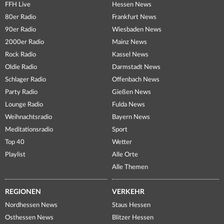
FFH Live
Hessen News
80er Radio
Frankfurt News
90er Radio
Wiesbaden News
2000er Radio
Mainz News
Rock Radio
Kassel News
Oldie Radio
Darmstadt News
Schlager Radio
Offenbach News
Party Radio
Gießen News
Lounge Radio
Fulda News
Weihnachtsradio
Bayern News
Meditationsradio
Sport
Top 40
Wetter
Playlist
Alle Orte
Alle Themen
REGIONEN
VERKEHR
Nordhessen News
Staus Hessen
Osthessen News
Blitzer Hessen