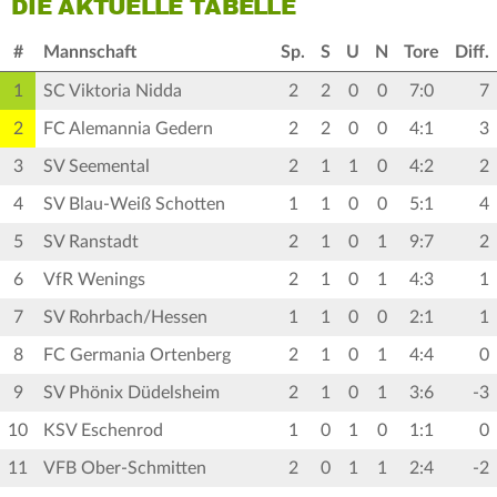
DIE AKTUELLE TABELLE
#
Mannschaft
Sp.
S
U
N
Tore
Diff.
1
SC Viktoria Nidda
2
2
0
0
7:0
7
2
FC Alemannia Gedern
2
2
0
0
4:1
3
3
SV Seemental
2
1
1
0
4:2
2
4
SV Blau-Weiß Schotten
1
1
0
0
5:1
4
5
SV Ranstadt
2
1
0
1
9:7
2
6
VfR Wenings
2
1
0
1
4:3
1
7
SV Rohrbach/Hessen
1
1
0
0
2:1
1
8
FC Germania Ortenberg
2
1
0
1
4:4
0
9
SV Phönix Düdelsheim
2
1
0
1
3:6
-3
10
KSV Eschenrod
1
0
1
0
1:1
0
11
VFB Ober-Schmitten
2
0
1
1
2:4
-2