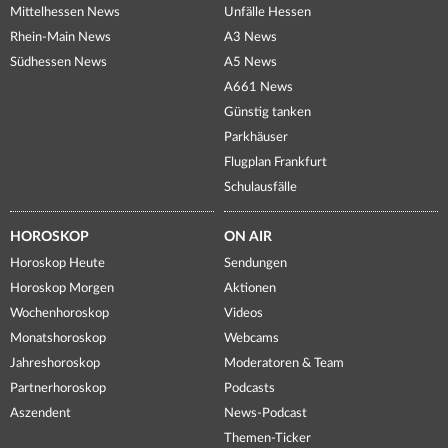
Mittelhessen News
Unfälle Hessen
Rhein-Main News
A3 News
Südhessen News
A5 News
A661 News
Günstig tanken
Parkhäuser
Flugplan Frankfurt
Schulausfälle
HOROSKOP
ON AIR
Horoskop Heute
Sendungen
Horoskop Morgen
Aktionen
Wochenhoroskop
Videos
Monatshoroskop
Webcams
Jahreshoroskop
Moderatoren & Team
Partnerhoroskop
Podcasts
Aszendent
News-Podcast
Themen-Ticker