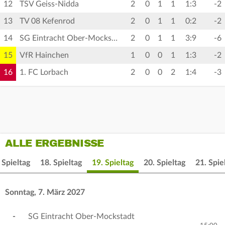
12
TSV Geiss-Nidda
2
0
1
1
1:3
-2
13
TV 08 Kefenrod
2
0
1
1
0:2
-2
14
SG Eintracht Ober-Mockstadt
2
0
1
1
3:9
-6
15
VfR Hainchen
1
0
0
1
1:3
-2
16
1. FC Lorbach
2
0
0
2
1:4
-3
ALLE ERGEBNISSE
 Spieltag
18. Spieltag
19. Spieltag
20. Spieltag
21. Spie
Sonntag, 7. März 2027
-
SG Eintracht Ober-Mockstadt