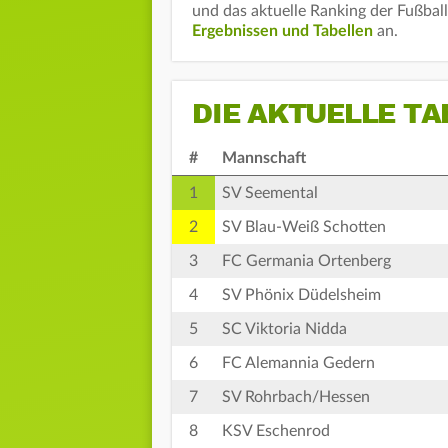
und das aktuelle Ranking der Fußbal
Ergebnissen und Tabellen
an.
DIE AKTUELLE TA
#
Mannschaft
1
SV Seemental
2
SV Blau-Weiß Schotten
3
FC Germania Ortenberg
4
SV Phönix Düdelsheim
5
SC Viktoria Nidda
6
FC Alemannia Gedern
7
SV Rohrbach/Hessen
8
KSV Eschenrod