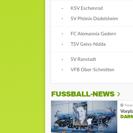
-
KSV Eschenrod
-
SV Phönix Düdelsheim
-
FC Alemannia Gedern
-
TSV Geiss-Nidda
-
SV Ranstadt
-
VFB Ober-Schmitten
FUSSBALL-NEWS
Vorpl
DAR