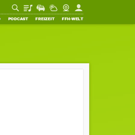
Playlist
Staupilot
Wetter
Webcam
Mein FFH
O
PODCAST
FREIZEIT
FFH-WELT