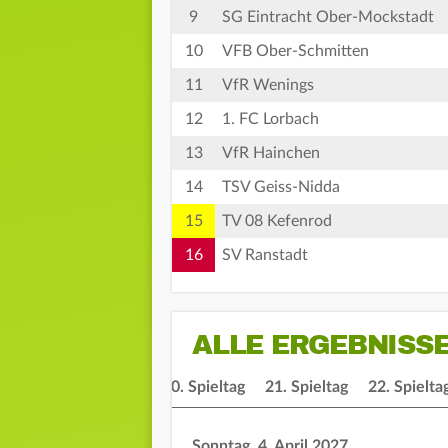
9
SG Eintracht Ober-Mockstadt
10
VFB Ober-Schmitten
11
VfR Wenings
12
1. FC Lorbach
13
VfR Hainchen
14
TSV Geiss-Nidda
15
TV 08 Kefenrod
16
SV Ranstadt
ALLE ERGEBNISS
ieltag
19. Spieltag
20. Spieltag
21. Spieltag
22. Spielta
Sonntag, 4. April 2027