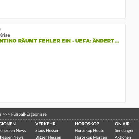
Krise
NTINO RÄUMT FEHLER EIN - UEFA: ÄNDERT…
n
>>>
Fußball-Ergebnisse
GIONEN
VERKEHR
HOROSKOP
ON AIR
dhessen News
Staus Hessen
Horoskop Heute
Sendungen
hessen News
Blitzer Hessen
Horoskop Morgen
Aktionen