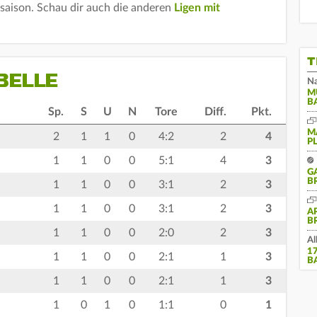
lsaison. Schau dir auch die anderen
Ligen mit
T
BELLE
Na
M
B
Sp.
S
U
N
Tore
Diff.
Pkt.
M
2
1
1
0
4:2
2
4
P
1
1
0
0
5:1
4
3
G
B
1
1
0
0
3:1
2
3
1
1
0
0
3:1
2
3
A
B
1
1
0
0
2:0
2
3
Al
1
1
1
0
0
2:1
1
3
B
1
1
0
0
2:1
1
3
1
0
1
0
1:1
0
1