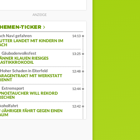
HEMEN-TICKER
ch Navi gefahren
14:13
UTTER LANDET MIT KINDERN IM
ACH
Gäubodenvolksfest
13:25
ÄNNER KLAUEN RIESIGES
LASTIKKROKODIL
Hoher Schaden in Eiterfeld
12:48
ARAGENTRAKT MIT WERKSTATT
RENNT
Extremsport
12:44
PNOETAUCHER WILL REKORD
RECHEN
koholfahrt
12:42
7-JÄHRIGER FÄHRT GEGEN EINEN
AUM