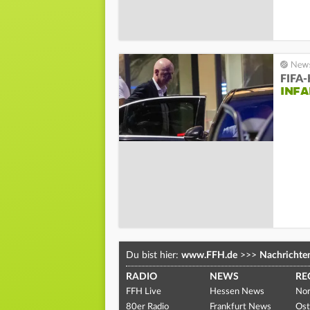
FIFA-
INFA
Du bist hier:
www.FFH.de
>>>
Nachrichte
RADIO
NEWS
RE
FFH Live
Hessen News
Nor
80er Radio
Frankfurt News
Ost