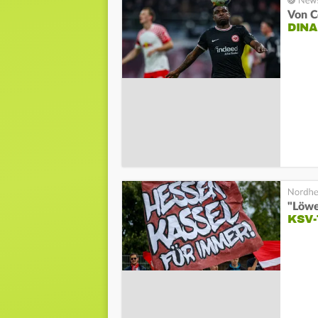
Von C
DINA
"Löwe
KSV-