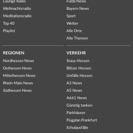
Lounge Radio
Fulda News
Weihnachtsradio
Bayern News
Meditationsradio
Sport
Top 40
Wetter
Playlist
Alle Orte
Alle Themen
REGIONEN
VERKEHR
Nordhessen News
Staus Hessen
Osthessen News
Blitzer Hessen
Mittelhessen News
Unfälle Hessen
Rhein-Main News
A3 News
Südhessen News
A5 News
A661 News
Günstig tanken
Parkhäuser
Flugplan Frankfurt
Schulausfälle