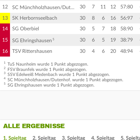
12
30
7
11
12
57:80
4
SC Münchholzhausen/Dutenhof.
13
SK Herbornseelbach
30
8
6
16
56:97
14
SG Oberbiel
30
5
7
18
58:90
15
30
6
5
19
38:79
5
SG Ehringshausen
16
TSV Rittershausen
30
4
6
20
48:94
1
TuS Naunheim wurde 1 Punkt abgezogen.
2
FSV Braunfels wurde 1 Punkt abgezogen.
3
SSV Edelweiß Medenbach wurde 1 Punkt abgezogen.
4
SC Münchholzhausen/Dutenhof. wurde 1 Punkt abgezogen.
5
SG Ehringshausen wurde 1 Punkt abgezogen.
ALLE ERGEBNISSE
1. Spieltag
2. Spieltag
3. Spieltag
4. Spieltag
5. Spielt