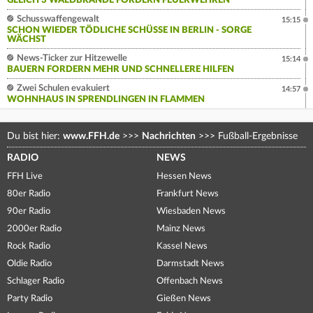
GLEICH 3 WALDBRÄNDE FORDERN FEUERWEHREN
Schusswaffengewalt
15:15
SCHON WIEDER TÖDLICHE SCHÜSSE IN BERLIN - SORGE
WÄCHST
News-Ticker zur Hitzewelle
15:14
BAUERN FORDERN MEHR UND SCHNELLERE HILFEN
Zwei Schulen evakuiert
14:57
WOHNHAUS IN SPRENDLINGEN IN FLAMMEN
Du bist hier:
www.FFH.de
>>>
Nachrichten
>>>
Fußball-Ergebnisse
RADIO
NEWS
FFH Live
Hessen News
80er Radio
Frankfurt News
90er Radio
Wiesbaden News
2000er Radio
Mainz News
Rock Radio
Kassel News
Oldie Radio
Darmstadt News
Schlager Radio
Offenbach News
Party Radio
Gießen News