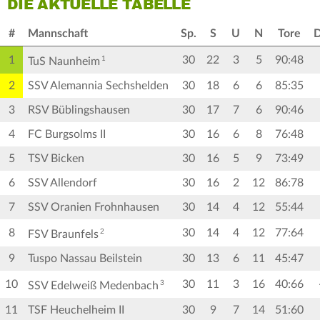
DIE AKTUELLE TABELLE
#
Mannschaft
Sp.
S
U
N
Tore
D
1
30
22
3
5
90:48
1
TuS Naunheim
2
SSV Alemannia Sechshelden
30
18
6
6
85:35
3
RSV Büblingshausen
30
17
7
6
90:46
4
FC Burgsolms II
30
16
6
8
76:48
5
TSV Bicken
30
16
5
9
73:49
6
SSV Allendorf
30
16
2
12
86:78
7
SSV Oranien Frohnhausen
30
14
4
12
55:44
8
30
14
4
12
77:64
2
FSV Braunfels
9
Tuspo Nassau Beilstein
30
13
6
11
45:47
10
30
11
3
16
40:66
3
SSV Edelweiß Medenbach
11
TSF Heuchelheim II
30
9
7
14
51:60