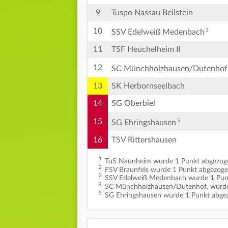
9
Tuspo Nassau Beilstein
10
3
SSV Edelweiß Medenbach
11
TSF Heuchelheim II
12
SC Münchholzhausen/Dutenhof
13
SK Herbornseelbach
14
SG Oberbiel
15
5
SG Ehringshausen
16
TSV Rittershausen
1
TuS Naunheim wurde 1 Punkt abgezog
2
FSV Braunfels wurde 1 Punkt abgezoge
3
SSV Edelweiß Medenbach wurde 1 Pun
4
SC Münchholzhausen/Dutenhof. wurde
5
SG Ehringshausen wurde 1 Punkt abge