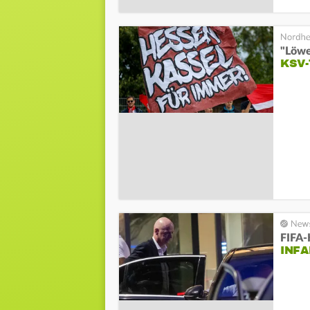
"Löwe
KSV-
FIFA-
INFA