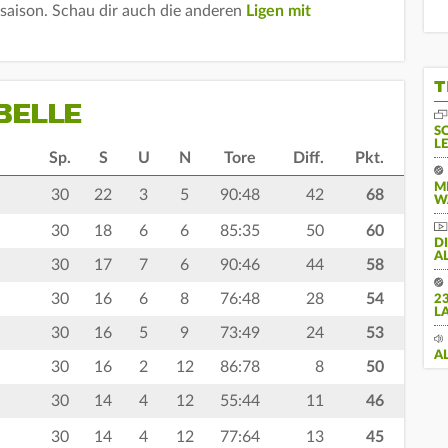
lsaison. Schau dir auch die anderen
Ligen mit
T
BELLE
S
L
Sp.
S
U
N
Tore
Diff.
Pkt.
M
30
22
3
5
90:48
42
68
W
30
18
6
6
85:35
50
60
D
A
30
17
7
6
90:46
44
58
30
16
6
8
76:48
28
54
2
L
30
16
5
9
73:49
24
53
A
30
16
2
12
86:78
8
50
30
14
4
12
55:44
11
46
30
14
4
12
77:64
13
45