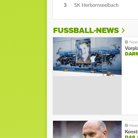
3
SK Herbornseelbach
FUSSBALL-NEWS
Vorpl
DAR
Kons
DAS 