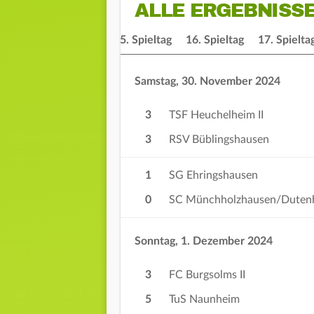
ALLE ERGEBNISS
ieltag
14. Spieltag
15. Spieltag
16. Spieltag
17. Spielta
Samstag, 30. November 2024
3
TSF Heuchelheim II
3
RSV Büblingshausen
1
SG Ehringshausen
0
SC Münchholzhausen/Duten
Sonntag, 1. Dezember 2024
3
FC Burgsolms II
5
TuS Naunheim