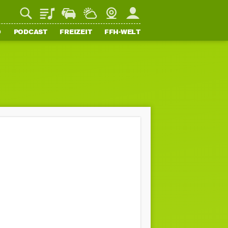
Playlist
Staupilot
Wetter
Webcam
Mein FFH
O
PODCAST
FREIZEIT
FFH-WELT