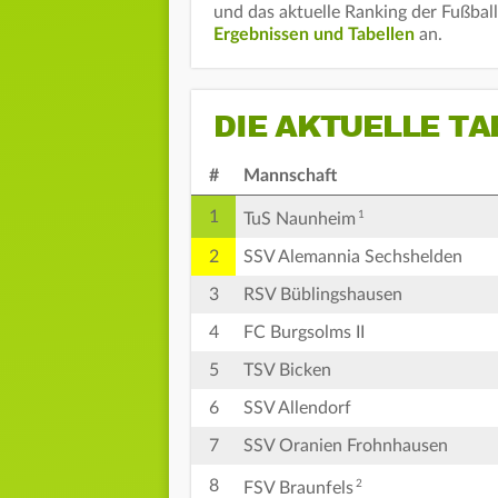
und das aktuelle Ranking der Fußbal
Ergebnissen und Tabellen
an.
DIE AKTUELLE TA
#
Mannschaft
1
1
TuS Naunheim
2
SSV Alemannia Sechshelden
3
RSV Büblingshausen
4
FC Burgsolms II
5
TSV Bicken
6
SSV Allendorf
7
SSV Oranien Frohnhausen
8
2
FSV Braunfels