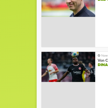
Von C
DINA