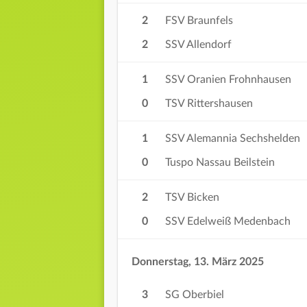
2
FSV Braunfels
2
SSV Allendorf
1
SSV Oranien Frohnhausen
0
TSV Rittershausen
1
SSV Alemannia Sechshelden
0
Tuspo Nassau Beilstein
2
TSV Bicken
0
SSV Edelweiß Medenbach
Donnerstag, 13. März 2025
3
SG Oberbiel