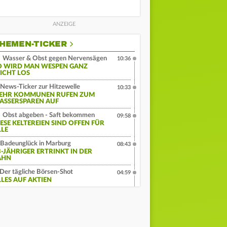
HEMEN-TICKER
Wasser & Obst gegen Nervensägen
10:36
O WIRD MAN WESPEN GANZ
EICHT LOS
News-Ticker zur Hitzewelle
10:33
EHR KOMMUNEN RUFEN ZUM
ASSERSPAREN AUF
Obst abgeben - Saft bekommen
09:58
IESE KELTEREIEN SIND OFFEN FÜR
LLE
Badeunglück in Marburg
08:43
3-JÄHRIGER ERTRINKT IN DER
AHN
Der tägliche Börsen-Shot
04:59
LLES AUF AKTIEN