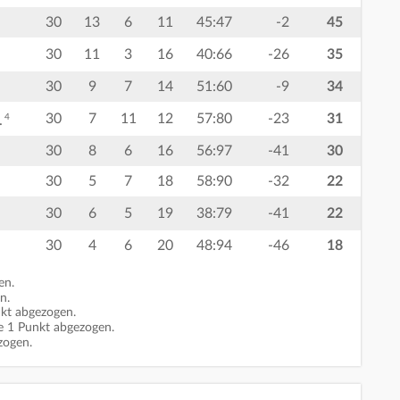
30
13
6
11
45:47
-2
45
30
11
3
16
40:66
-26
35
30
9
7
14
51:60
-9
34
30
7
11
12
57:80
-23
31
4
.
30
8
6
16
56:97
-41
30
30
5
7
18
58:90
-32
22
30
6
5
19
38:79
-41
22
30
4
6
20
48:94
-46
18
en.
n.
kt abgezogen.
 1 Punkt abgezogen.
zogen.