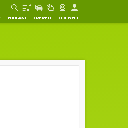
Playlist
Staupilot
Wetter
Webcam
Mein FFH
O
PODCAST
FREIZEIT
FFH-WELT