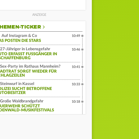
HEMEN-TICKER
Auf Instagram & Co
10:49
AS POSTEN DIE STARS
27-Jähriger in Lebensgefahr
10:46
UTO ERFASST FUSSGÄNGER IN A
CHAFFENBURG
Sex-Party im Rathaus Mannheim?
10:41
TADTRAT SORGT WIEDER FÜR
CHLAGZEILEN
Steinwurf in Kassel
10:33
OLIZEI SUCHT BETROFFENE
UTOBESITZER
Große Waldbrandgefahr
10:18
EUERWEHR SCHÜTZT
DENWALD-MUSIKFESTIVALS