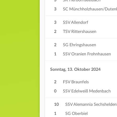
3
SK Herbornseelbach
3
SC Münchholzhausen/Duten
3
SSV Allendorf
2
TSV Rittershausen
2
SG Ehringshausen
1
SSV Oranien Frohnhausen
Sonntag, 13. Oktober 2024
2
FSV Braunfels
0
SSV Edelweiß Medenbach
10
SSV Alemannia Sechshelden
1
SG Oberbiel