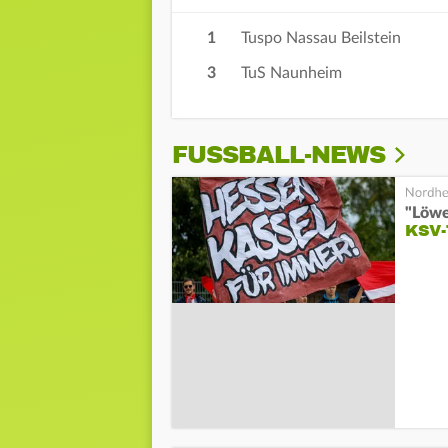
1
Tuspo Nassau Beilstein
3
TuS Naunheim
FUSSBALL-NEWS
"Löwe
KSV-