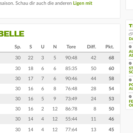
lsaison. Schau dir auch die anderen
Ligen mit
T
BELLE
D
Sp.
S
U
N
Tore
Diff.
Pkt.
A
S
30
22
3
5
90:48
42
68
30
18
6
6
85:35
50
60
S
S
30
17
7
6
90:46
44
58
P
30
16
6
8
76:48
28
54
A
30
16
5
9
73:49
24
53
F
O
30
16
2
12
86:78
8
50
30
14
4
12
55:44
11
46
30
14
4
12
77:64
13
45