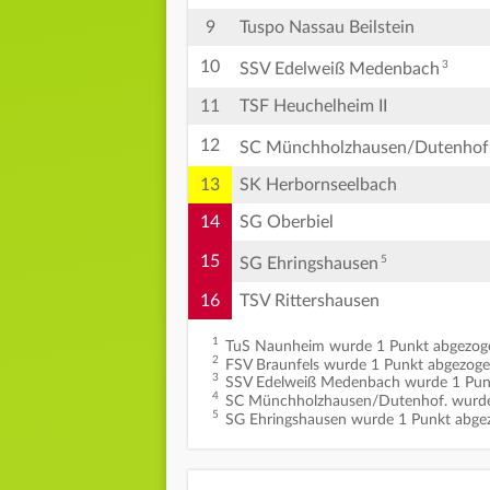
9
Tuspo Nassau Beilstein
10
3
SSV Edelweiß Medenbach
11
TSF Heuchelheim II
12
SC Münchholzhausen/Dutenhof
13
SK Herbornseelbach
14
SG Oberbiel
15
5
SG Ehringshausen
16
TSV Rittershausen
1
TuS Naunheim wurde 1 Punkt abgezog
2
FSV Braunfels wurde 1 Punkt abgezoge
3
SSV Edelweiß Medenbach wurde 1 Pun
4
SC Münchholzhausen/Dutenhof. wurde
5
SG Ehringshausen wurde 1 Punkt abge