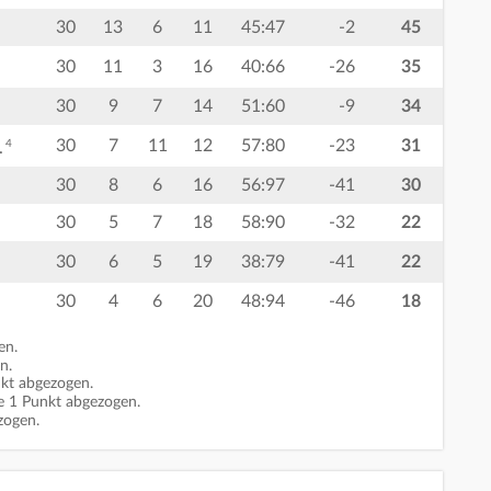
30
13
6
11
45:47
-2
45
30
11
3
16
40:66
-26
35
30
9
7
14
51:60
-9
34
30
7
11
12
57:80
-23
31
4
.
30
8
6
16
56:97
-41
30
30
5
7
18
58:90
-32
22
30
6
5
19
38:79
-41
22
30
4
6
20
48:94
-46
18
en.
n.
kt abgezogen.
 1 Punkt abgezogen.
zogen.