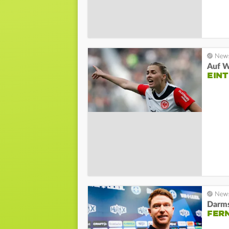
Auf W
EINT
Darms
FERN