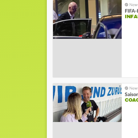
FIFA-
INFA
Saiso
COAC