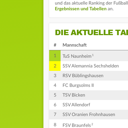
und das aktuelle Ranking der Fußbal
Ergebnissen und Tabellen
an.
DIE AKTUELLE TA
#
Mannschaft
1
1
TuS Naunheim
2
SSV Alemannia Sechshelden
3
RSV Büblingshausen
4
FC Burgsolms II
5
TSV Bicken
6
SSV Allendorf
7
SSV Oranien Frohnhausen
8
2
FSV Braunfels