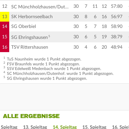
12
30
7
11
12
57:80
4
SC Münchholzhausen/Dutenhof.
13
SK Herbornseelbach
30
8
6
16
56:97
14
SG Oberbiel
30
5
7
18
58:90
15
30
6
5
19
38:79
5
SG Ehringshausen
16
TSV Rittershausen
30
4
6
20
48:94
1
TuS Naunheim wurde 1 Punkt abgezogen.
2
FSV Braunfels wurde 1 Punkt abgezogen.
3
SSV Edelweiß Medenbach wurde 1 Punkt abgezogen.
4
SC Münchholzhausen/Dutenhof. wurde 1 Punkt abgezogen.
5
SG Ehringshausen wurde 1 Punkt abgezogen.
ALLE ERGEBNISSE
 Spieltag
13. Spieltag
14. Spieltag
15. Spieltag
16. Spie