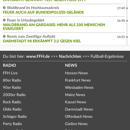
EINTRACHT GEWINNT TEST GEGEN HULL CITY
Waldbrand im Hochtaunuskreis
17:49
FEUER AUCH AUF BUNDESPOLIZEI-GELÄNDE
Feuer in Urlaubsgebiet
16:50
WALDBRAND AM GARDASEE: MEHR ALS 200 MENSCHEN
EVAKUIERT
Remis zum Zweitliga-Auftakt
14:55
DARMSTADT 98 ERKÄMPFT 2:2 GEGEN KIEL
Du bist hier:
www.FFH.de
>>>
Nachrichten
>>>
Fußball-Ergebnisse
RADIO
NEWS
FFH Live
Hessen News
80er Radio
Frankfurt News
90er Radio
Wiesbaden News
2000er Radio
Mainz News
Rock Radio
Kassel News
Oldie Radio
Darmstadt News
Schlager Radio
Offenbach News
Party Radio
Gießen News