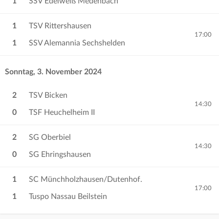
1
SSV Edelweiß Medenbach
1
TSV Rittershausen
17:00
1
SSV Alemannia Sechshelden
Sonntag, 3. November 2024
2
TSV Bicken
14:30
0
TSF Heuchelheim II
2
SG Oberbiel
14:30
0
SG Ehringshausen
1
SC Münchholzhausen/Dutenhof.
17:00
1
Tuspo Nassau Beilstein