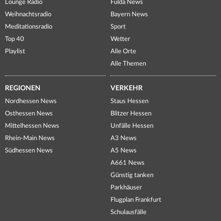
Lounge Radio
Fulda News
Weihnachtsradio
Bayern News
Meditationsradio
Sport
Top 40
Wetter
Playlist
Alle Orte
Alle Themen
REGIONEN
VERKEHR
Nordhessen News
Staus Hessen
Osthessen News
Blitzer Hessen
Mittelhessen News
Unfälle Hessen
Rhein-Main News
A3 News
Südhessen News
A5 News
A661 News
Günstig tanken
Parkhäuser
Flugplan Frankfurt
Schulausfälle