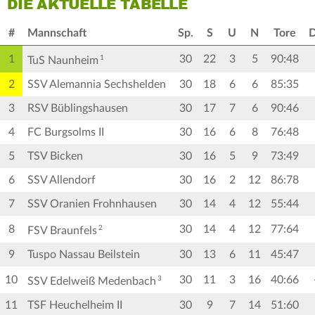
DIE AKTUELLE TABELLE
#
Mannschaft
Sp.
S
U
N
Tore
D
1
30
22
3
5
90:48
1
TuS Naunheim
2
SSV Alemannia Sechshelden
30
18
6
6
85:35
3
RSV Büblingshausen
30
17
7
6
90:46
4
FC Burgsolms II
30
16
6
8
76:48
5
TSV Bicken
30
16
5
9
73:49
6
SSV Allendorf
30
16
2
12
86:78
7
SSV Oranien Frohnhausen
30
14
4
12
55:44
8
30
14
4
12
77:64
2
FSV Braunfels
9
Tuspo Nassau Beilstein
30
13
6
11
45:47
10
30
11
3
16
40:66
3
SSV Edelweiß Medenbach
11
TSF Heuchelheim II
30
9
7
14
51:60