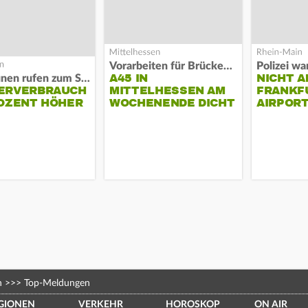
Vorarbeiten für Brücken-Neubau
A45 IN
NICHT A
Kommunen rufen zum Sparen auf
ERVERBRAUCH
MITTELHESSEN AM
FRANKF
OZENT HÖHER
WOCHENENDE DICHT
AIRPORT
n
>>>
Top-Meldungen
GIONEN
VERKEHR
HOROSKOP
ON AIR