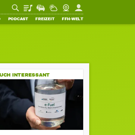
Playlist
Staupilot
Wetter
Webcam
Mein FFH
O
PODCAST
FREIZEIT
FFH-WELT
UCH INTERESSANT