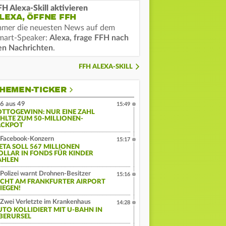
FH Alexa-Skill aktivieren
LEXA, ÖFFNE FFH
mmer die neuesten News auf dem
mart-Speaker:
Alexa, frage FFH nach
en Nachrichten
.
FFH ALEXA-SKILL
HEMEN-TICKER
6 aus 49
15:49
OTTOGEWINN: NUR EINE ZAHL
EHLTE ZUM 50-MILLIONEN-
ACKPOT
Facebook-Konzern
15:17
ETA SOLL 567 MILLIONEN
OLLAR IN FONDS FÜR KINDER
AHLEN
Polizei warnt Drohnen-Besitzer
15:16
ICHT AM FRANKFURTER AIRPORT
IEGEN!
Zwei Verletzte im Krankenhaus
14:28
UTO KOLLIDIERT MIT U-BAHN IN
BERURSEL