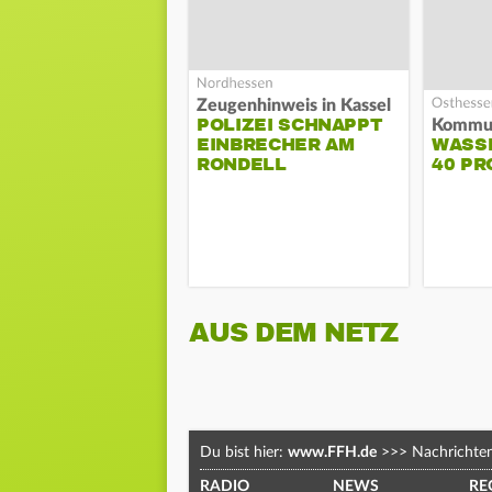
Zeugenhinweis in Kassel
POLIZEI SCHNAPPT
EINBRECHER AM
WASS
RONDELL
40 PR
AUS DEM NETZ
Du bist hier:
www.FFH.de
>>>
Nachrichte
RADIO
NEWS
RE