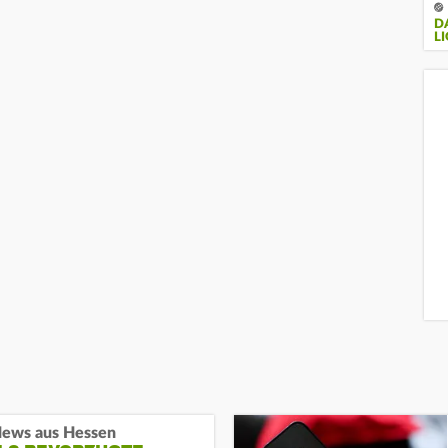
DA
LI
ews aus Hessen