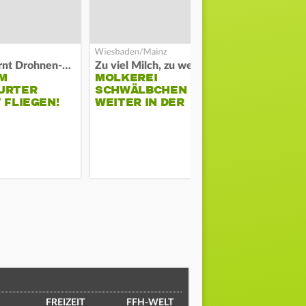
Polizei warnt Drohnen-Besitzer
Zu viel Milch, zu wenig Abnehme
M
MOLKEREI
STADTRAT
URTER
SCHWÄLBCHEN
WIEDER F
 FLIEGEN!
WEITER IN DER
SCHLAGZE
KRISE
FREIZEIT
FFH-WELT