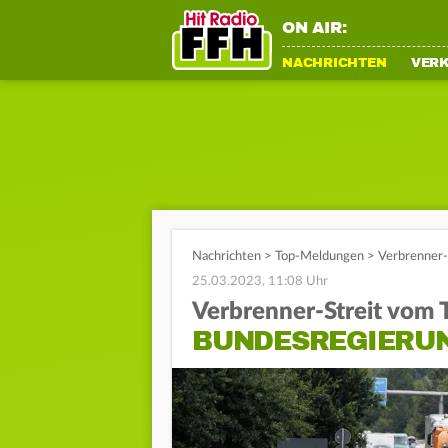
ON AIR:
NACHRICHTEN
VER
Nachrichten
>
Top-Meldungen
>
Verbrenner-
25.03.2023, 11:08 Uhr
Verbrenner-Streit vom 
BUNDESREGIERUN