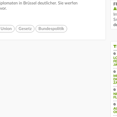
plomaten in Brüssel deutlicher. Sie werfen
F
vor.
A
I
S
d
 Union
Gesetz
Bundespolitik
T
L
F
J
M
D
Z
N
FL
A
O