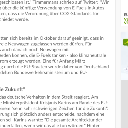
geschlossen ist." Timmermans schrieb auf Twitter: "Wir
 über die künftige Verwendung von E-Fuels in Autos
eiten, dass die Verordnung über CO2-Standards für
EU
chiedet werde.
V
V
en sich bereits im Oktober darauf geeinigt, dass in
reie Neuwagen zugelassen werden dürfen. Für
ass auch danach noch Neuwagen mit
den können, die E-Fuels tanken - also klimaneutrale
strom erzeugt werden. Eine für Anfang März
ng durch die EU-Staaten wurde daher von Deutschland
ndelten Bundesverkehrsministerium und EU-
.
ie Zukunft"
 das deutsche Verhalten in dem Streit reagiert. Am
e Ministerpräsident Krisjanis Karins am Rande des EU-
inem "sehr, sehr schwierigen Zeichen für die Zukunft".
erung sich plötzlich anders entscheide, nachdem eine
en sei. Karins warnte: "Die gesamte Architektur der
derfallen, wenn wir das alle tun würden." Hinter