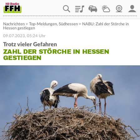
Playlist
Staupilot
Wetter
Webcam
Mein
Nachrichten
>
Top-Meldungen
,
Südhessen
>
NABU: Zahl der Störche in
Hessen gestiegen
09.07.2023, 05:24 Uhr
Trotz vieler Gefahren
ZAHL DER STÖRCHE IN HESSEN
GESTIEGEN