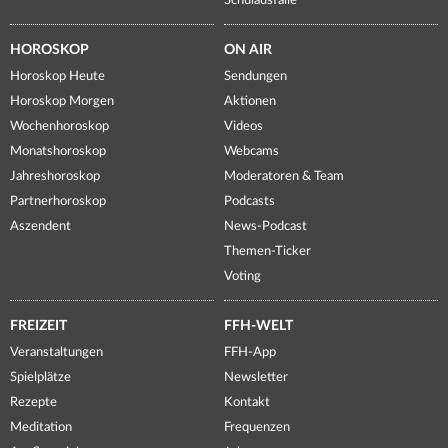
Schulausfälle
HOROSKOP
ON AIR
Horoskop Heute
Sendungen
Horoskop Morgen
Aktionen
Wochenhoroskop
Videos
Monatshoroskop
Webcams
Jahreshoroskop
Moderatoren & Team
Partnerhoroskop
Podcasts
Aszendent
News-Podcast
Themen-Ticker
Voting
FREIZEIT
FFH-WELT
Veranstaltungen
FFH-App
Spielplätze
Newsletter
Rezepte
Kontakt
Meditation
Frequenzen