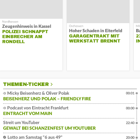
Zeugenhinweis in Kassel
Hoher Schaden in Eiterfeld
B
POLIZEI SCHNAPPT
GARAGENTRAKT MIT
2
EINBRECHER AM
WERKSTATT BRENNT
I
RONDELL
THEMEN-TICKER
Micky Beisenherz & Oliver Polak
00:01
BEISENHERZ UND POLAK – FRIENDLY FIRE
Podcast von Eintracht Frankfurt
00:00
EINTRACHT VOM MAIN
Streit um YouTuber
22:40
GEWALT BEI SCHANZENFEST UM YOUTUBER
Lotto am Samstag "6 aus 49"
20:00