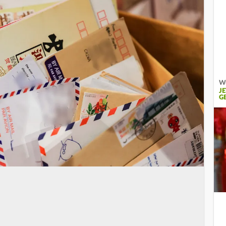
Wu
J
G