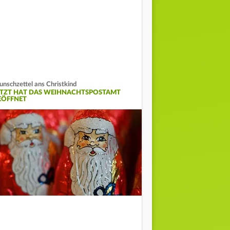
nschzettel ans Christkind
ETZT HAT DAS WEIHNACHTSPOSTAMT
EÖFFNET