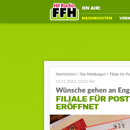
ON AIR:
NACHRICHTEN
VER
Nachrichten
>
Top-Meldungen
>
Filiale für 
13.11.2023, 12:32 Uhr
Wünsche gehen an Eng
FILIALE FÜR POS
ERÖFFNET