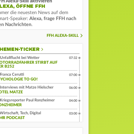
FH Alexa-Skill aktivieren
LEXA, ÖFFNE FFH
mmer die neuesten News auf dem
mart-Speaker:
Alexa, frage FFH nach
en Nachrichten
.
FFH ALEXA-SKILL
HEMEN-TICKER
Unfallflucht bei Wetter
07:32
OTORRADFAHRER STIRBT AUF
ER B252
Franca Cerutti
07:00
SYCHOLOGIE TO GO!
Interviews mit Matze Hielscher
06:00
OTEL MATZE
Kriegsreporter Paul Ronzheimer
04:00
ONZHEIMER
Wirtschaft, Tech, Digital
03:00
MR PODCAST