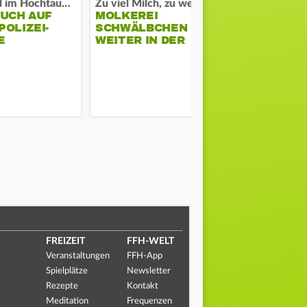
Waldbrand im Hochtaunuskreis
Zu viel Milch, zu wenig Abnehme
AUCH AUF
MOLKEREI
DARMSTAD
OLIZEI-
SCHWÄLBCHEN
ERKÄMPFT
E
WEITER IN DER
GEGEN KI
KRISE
FREIZEIT
FFH-WELT
Veranstaltungen
FFH-App
Spielplätze
Newsletter
Rezepte
Kontakt
Meditation
Frequenzen