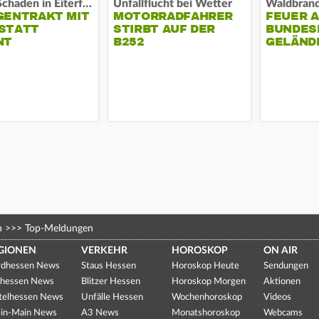
Hoher Schaden in Eiterfeld
Unfallflucht bei Wetter
GENTRAKT MIT
MOTORRADFAHRER
FEUER 
STATT
STIRBT AUF DER
BUNDESP
NT
B252
GELÄND
n
>>>
Top-Meldungen
GIONEN
VERKEHR
HOROSKOP
ON AIR
dhessen News
Staus Hessen
Horoskop Heute
Sendungen
hessen News
Blitzer Hessen
Horoskop Morgen
Aktionen
telhessen News
Unfälle Hessen
Wochenhoroskop
Videos
in-Main News
A3 News
Monatshoroskop
Webcams