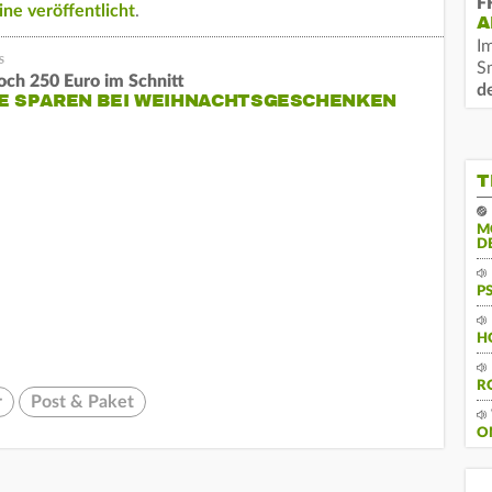
F
ne veröffentlicht
.
A
I
S
och 250 Euro im Schnitt
d
LE SPAREN BEI WEIHNACHTSGESCHENKEN
T
M
D
P
H
R
r
Post & Paket
O