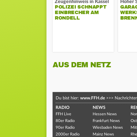
Zeugenhinweis in Kassel
POLIZEI SCHNAPPT
GARA
EINBRECHER AM
WERK
RONDELL
BREN
AUS DEM NETZ
Du bist hier:
www.FFH.de
>>>
Nachrichte
RADIO
NEWS
RE
FFH Live
Hessen News
Nor
80er Radio
Frankfurt News
Ost
90er Radio
Wiesbaden News
Mit
2000er Radio
Mainz News
Rhe