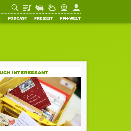
Playlist
Staupilot
Wetter
Webcam
Mein FFH
O
PODCAST
FREIZEIT
FFH-WELT
UCH INTERESSANT