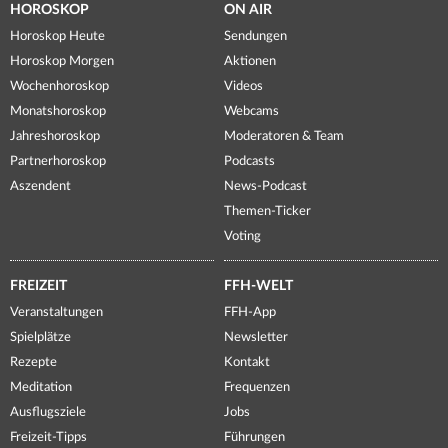
HOROSKOP
ON AIR
Horoskop Heute
Sendungen
Horoskop Morgen
Aktionen
Wochenhoroskop
Videos
Monatshoroskop
Webcams
Jahreshoroskop
Moderatoren & Team
Partnerhoroskop
Podcasts
Aszendent
News-Podcast
Themen-Ticker
Voting
FREIZEIT
FFH-WELT
Veranstaltungen
FFH-App
Spielplätze
Newsletter
Rezepte
Kontakt
Meditation
Frequenzen
Ausflugsziele
Jobs
Freizeit-Tipps
Führungen