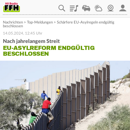
Playlist
Staupilot
Wetter
Webcam
Mein
Nachrichten
>
Top-Meldungen
>
Schärfere EU-Asylregeln endgültig
beschlossen
14.05.2024, 12:45 Uhr
Nach jahrelangem Streit
EU-ASYLREFORM ENDGÜLTIG
BESCHLOSSEN