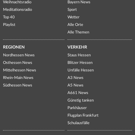
Weihnachtsradio
Bayern News
Meditationsradio
Sport
Top 40
Wetter
Playlist
Alle Orte
Alle Themen
REGIONEN
VERKEHR
Nordhessen News
Staus Hessen
Osthessen News
Blitzer Hessen
Mittelhessen News
Unfälle Hessen
Rhein-Main News
A3 News
Südhessen News
A5 News
A661 News
Günstig tanken
Parkhäuser
Flugplan Frankfurt
Schulausfälle