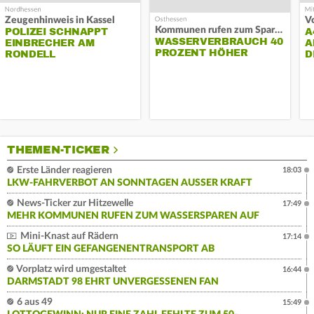
Zeugenhinweis in Kassel
Kommunen rufen zum Sparen auf
POLIZEI SCHNAPPT
A
WASSERVERBRAUCH 40
EINBRECHER AM
A
PROZENT HÖHER
RONDELL
D
THEMEN-TICKER
Erste Länder reagieren
18:03
LKW-FAHRVERBOT AN SONNTAGEN AUSSER KRAFT
News-Ticker zur Hitzewelle
17:49
MEHR KOMMUNEN RUFEN ZUM WASSERSPAREN AUF
Mini-Knast auf Rädern
17:14
SO LÄUFT EIN GEFANGENENTRANSPORT AB
Vorplatz wird umgestaltet
16:44
DARMSTADT 98 EHRT UNVERGESSENEN FAN
6 aus 49
15:49