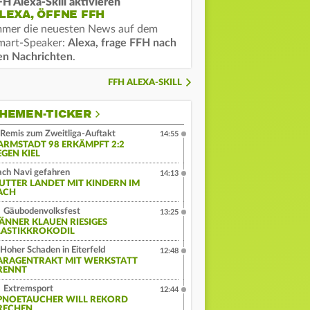
FH Alexa-Skill aktivieren
LEXA, ÖFFNE FFH
mmer die neuesten News auf dem
mart-Speaker:
Alexa, frage FFH nach
en Nachrichten
.
FFH ALEXA-SKILL
HEMEN-TICKER
Remis zum Zweitliga-Auftakt
14:55
ARMSTADT 98 ERKÄMPFT 2:2
EGEN KIEL
ch Navi gefahren
14:13
UTTER LANDET MIT KINDERN IM
ACH
Gäubodenvolksfest
13:25
ÄNNER KLAUEN RIESIGES
LASTIKKROKODIL
Hoher Schaden in Eiterfeld
12:48
ARAGENTRAKT MIT WERKSTATT
RENNT
Extremsport
12:44
PNOETAUCHER WILL REKORD
RECHEN