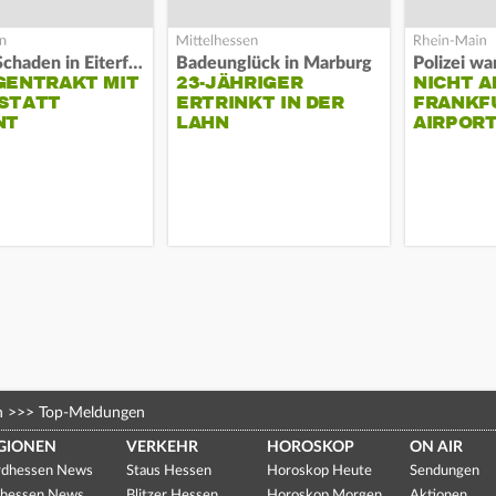
Hoher Schaden in Eiterfeld
Badeunglück in Marburg
GENTRAKT MIT
23-JÄHRIGER
NICHT A
STATT
ERTRINKT IN DER
FRANKF
NT
LAHN
AIRPORT
n
>>>
Top-Meldungen
GIONEN
VERKEHR
HOROSKOP
ON AIR
dhessen News
Staus Hessen
Horoskop Heute
Sendungen
hessen News
Blitzer Hessen
Horoskop Morgen
Aktionen