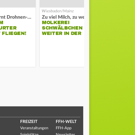
Polizei warnt Drohnen-Besitzer
Zu viel Milch, zu wenig Abnehme
M
MOLKEREI
DARMSTAD
URTER
SCHWÄLBCHEN
ERKÄMPFT
 FLIEGEN!
WEITER IN DER
GEGEN KI
KRISE
FREIZEIT
FFH-WELT
Veranstaltungen
FFH-App
Spielplätze
Newsletter