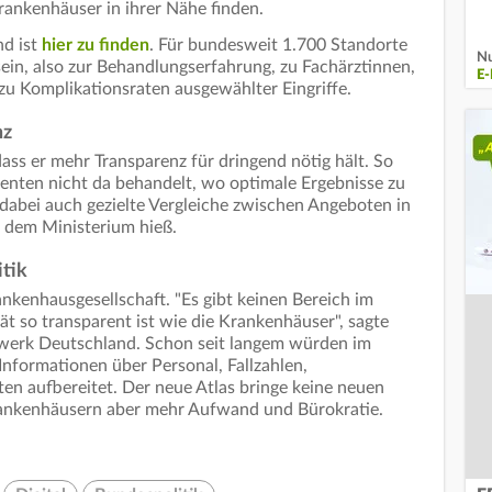
rankenhäuser in ihrer Nähe finden.
nd ist
hier zu finden
. Für bundesweit 1.700 Standorte
Nu
sein, also zur Behandlungserfahrung, zu Fachärztinnen,
E
zu Komplikationsraten ausgewählter Eingriffe.
nz
ass er mehr Transparenz für dringend nötig hält. So
ienten nicht da behandelt, wo optimale Ergebnisse zu
 dabei auch gezielte Vergleiche zwischen Angeboten in
s dem Ministerium hieß.
itik
kenhausgesellschaft. "Es gibt keinen Bereich im
t so transparent ist wie die Krankenhäuser", sagte
erk Deutschland. Schon seit langem würden im
nformationen über Personal, Fallzahlen,
en aufbereitet. Der neue Atlas bringe keine neuen
rankenhäusern aber mehr Aufwand und Bürokratie.