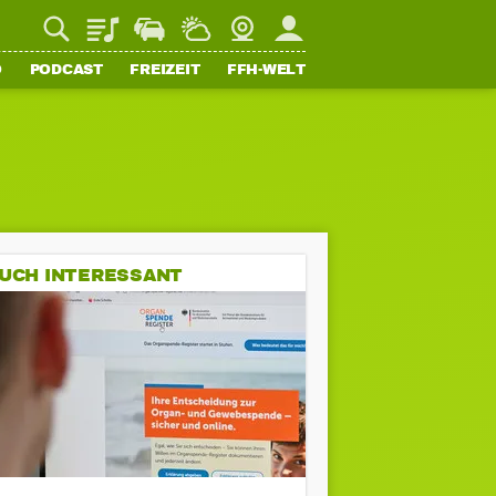
Playlist
Staupilot
Wetter
Webcam
Mein FFH
O
PODCAST
FREIZEIT
FFH-WELT
UCH INTERESSANT