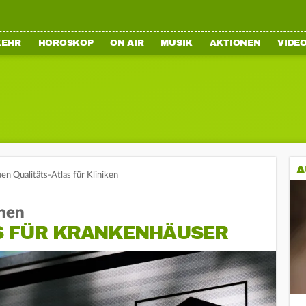
KEHR
HOROSKOP
ON AIR
MUSIK
AKTIONEN
VIDE
A
uen Qualitäts-Atlas für Kliniken
chen
S FÜR KRANKENHÄUSER