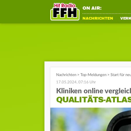
ON AIR:
NACHRICHTEN
VER
Nachrichten
>
Top-Meldungen
>
Start für ne
17.05.2024, 07:16 Uhr
Kliniken online verglei
QUALITÄTS-ATLA