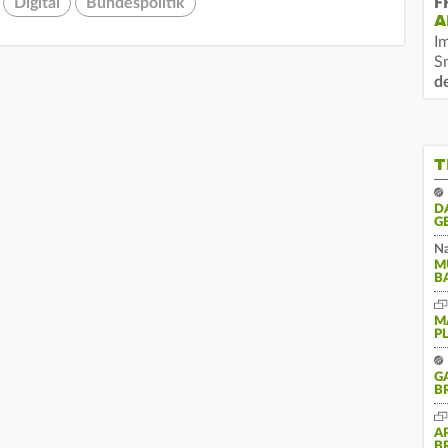
Digital
Bundespolitik
F
A
I
S
d
T
D
G
Na
M
B
M
P
G
B
A
B