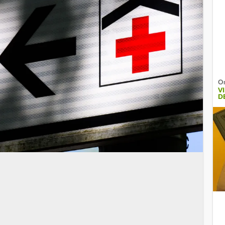
On
V
D