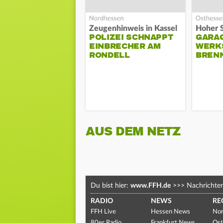
Zeugenhinweis in Kassel
POLIZEI SCHNAPPT
GARA
EINBRECHER AM
WERK
RONDELL
BREN
AUS DEM NETZ
Du bist hier:
www.FFH.de
>>>
Nachrichte
RADIO
NEWS
RE
FFH Live
Hessen News
Nor
80er Radio
Frankfurt News
Ost