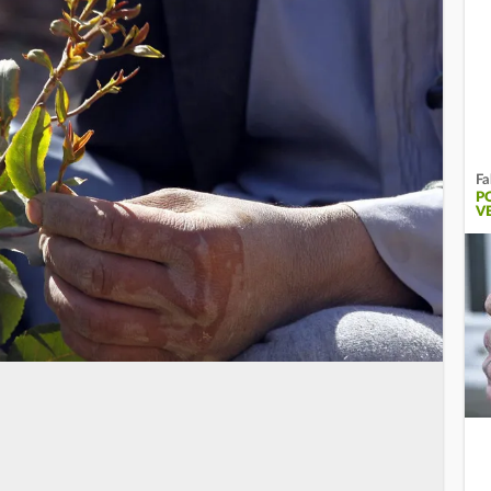
Fa
P
V