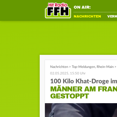
ON AIR:
NACHRICHTEN
VER
Nachrichten
>
Top-Meldungen
,
Rhein-Main
>
02.05.2025, 15:50 Uhr
100 Kilo Khat-Droge i
MÄNNER AM FRA
GESTOPPT