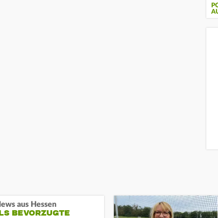
PO
U
ews aus Hessen
ALS BEVORZUGTE