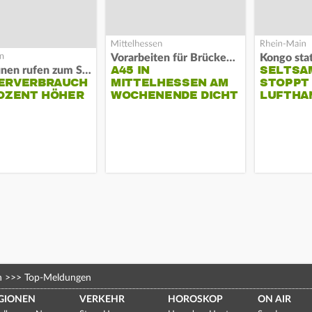
Vorarbeiten für Brücken-Neubau
Kongo stat
A45 IN
SELTSA
Kommunen rufen zum Sparen auf
ERVERBRAUCH
MITTELHESSEN AM
STOPPT
OZENT HÖHER
WOCHENENDE DICHT
LUFTHA
n
>>>
Top-Meldungen
GIONEN
VERKEHR
HOROSKOP
ON AIR