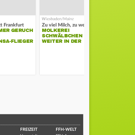
t Frankfurt
Zu viel Milch, zu wenig Abnehme
MER GERUCH
MOLKEREI
STADTRAT
SCHWÄLBCHEN
WIEDER F
NSA-FLIEGER
WEITER IN DER
SCHLAGZE
KRISE
FREIZEIT
FFH-WELT