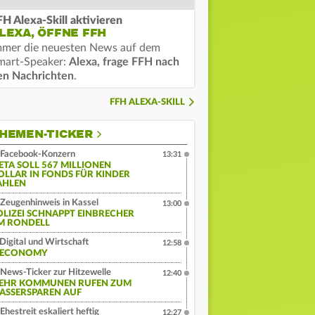
FH Alexa-Skill aktivieren
LEXA, ÖFFNE FFH
mmer die neuesten News auf dem
mart-Speaker:
Alexa, frage FFH nach
en Nachrichten
.
FFH ALEXA-SKILL
HEMEN-TICKER
Facebook-Konzern
13:31
ETA SOLL 567 MILLIONEN
OLLAR IN FONDS FÜR KINDER
AHLEN
Zeugenhinweis in Kassel
13:00
OLIZEI SCHNAPPT EINBRECHER
M RONDELL
Digital und Wirtschaft
12:58
:ECONOMY
News-Ticker zur Hitzewelle
12:40
EHR KOMMUNEN RUFEN ZUM
ASSERSPAREN AUF
Ehestreit eskaliert heftig
12:27