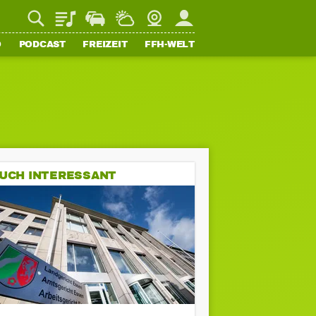
Playlist
Staupilot
Wetter
Webcam
Mein FFH
O
PODCAST
FREIZEIT
FFH-WELT
UCH INTERESSANT