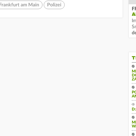
Frankfurt am Main
Polizei
F
A
I
S
d
T
M
D
Z
P
A
D
M
W