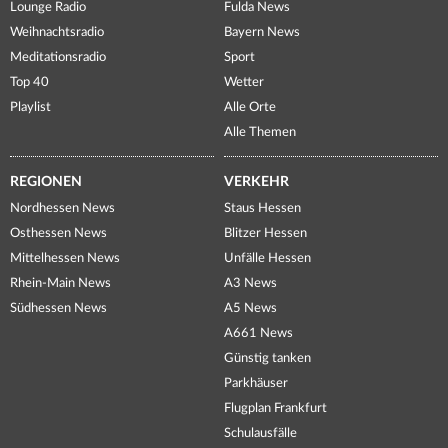
Lounge Radio
Fulda News
Weihnachtsradio
Bayern News
Meditationsradio
Sport
Top 40
Wetter
Playlist
Alle Orte
Alle Themen
REGIONEN
VERKEHR
Nordhessen News
Staus Hessen
Osthessen News
Blitzer Hessen
Mittelhessen News
Unfälle Hessen
Rhein-Main News
A3 News
Südhessen News
A5 News
A661 News
Günstig tanken
Parkhäuser
Flugplan Frankfurt
Schulausfälle