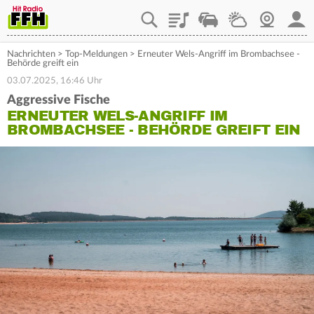
Playlist
Staupilot
Wetter
Webcam
Mein
Nachrichten
>
Top-Meldungen
>
Erneuter Wels-Angriff im Brombachsee -
Behörde greift ein
03.07.2025, 16:46 Uhr
Aggressive Fische
ERNEUTER WELS-ANGRIFF IM
BROMBACHSEE - BEHÖRDE GREIFT EIN