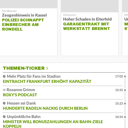
Zeugenhinweis in Kassel
Hoher Schaden in Eiterfeld
Un
POLIZEI SCHNAPPT
GARAGENTRAKT MIT
M
EINBRECHER AM
WERKSTATT BRENNT
S
RONDELL
THEMEN-TICKER
Mehr Platz für Fans im Stadion
17:02
EINTRACHT FRANKFURT ERHÖHT KAPAZITÄT
Roxanne Grimm
15:55
ROXY'S PODCAST
Hessen sei Dank
15:23
HUNDERTE RADELN NACKIG DURCH BERLIN
Unpünktliche Bahn
14:54
MINISTER WILL BONUSZAHLUNGEN AN BAHN-ZIELE
KOPPELN