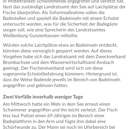
in Mittelfranken Schwimmende angegriffen und verletzt hat,
lässt das zuständige Landratsamt den See auf Laichplätze der
Fische überprüfen. Als Sofortmaßnahme sollen die
Badestellen und speziell die Badeinseln mit einem Echolot
untersucht werden, was für die Sicherheit der Badegäste
sorgen soll, wie eine Sprecherin des Landratsamtes
Weißenburg-Gunzenhausen mitteilte.
Würden solche Laichplätze etwa an Badeinseln entdeckt,
könnten diese vorsorglich gesperrt werden. Auf dieses
Vorgehen habe sich das Landratsamt mit dem Zweckverband
Brombachsee und dem Wasserwirtschaftsamt Ansbach
geeinigt. Der Fischereiverband wird sich um diese
sogenannte Echolotbefahrung kümmern. Hintergrund ist,
dass die Welse Badende jeweils im Bereich von Badeinseln
angegriffen und gebissen hatten.
Zwei Vorfälle innerhalb weniger Tage
Am Mittwoch hatte ein Wels in dem See erneut einen
Schwimmer angegriffen und ihn leicht verletzt. Der Fisch
biss laut Polizei einen 69-Jährigen im Bereich einer
Badeplattform in den Arm und fügte ihm dabei eine
Schürfwunde zu. Der Mann sei noch im Uferbereich bei