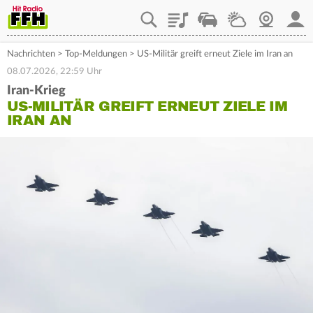
Playlist
Staupilot
Wetter
Webcam
Mein
Nachrichten
>
Top-Meldungen
>
US-Militär greift erneut Ziele im Iran an
08.07.2026, 22:59 Uhr
Iran-Krieg
US-MILITÄR GREIFT ERNEUT ZIELE IM
IRAN AN