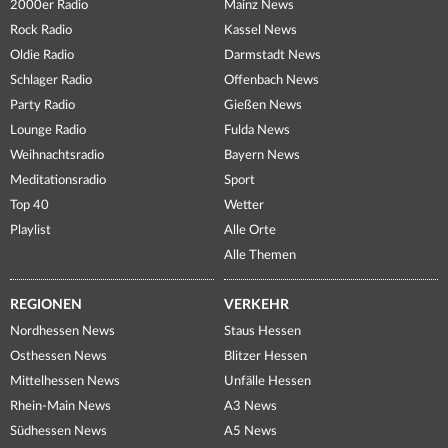
2000er Radio
Mainz News
Rock Radio
Kassel News
Oldie Radio
Darmstadt News
Schlager Radio
Offenbach News
Party Radio
Gießen News
Lounge Radio
Fulda News
Weihnachtsradio
Bayern News
Meditationsradio
Sport
Top 40
Wetter
Playlist
Alle Orte
Alle Themen
REGIONEN
VERKEHR
Nordhessen News
Staus Hessen
Osthessen News
Blitzer Hessen
Mittelhessen News
Unfälle Hessen
Rhein-Main News
A3 News
Südhessen News
A5 News