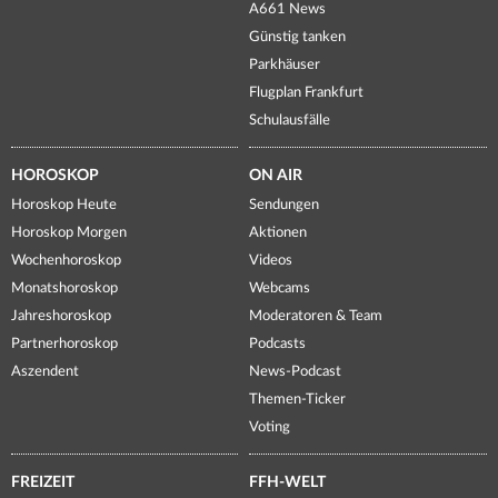
A661 News
Günstig tanken
Parkhäuser
Flugplan Frankfurt
Schulausfälle
HOROSKOP
ON AIR
Horoskop Heute
Sendungen
Horoskop Morgen
Aktionen
Wochenhoroskop
Videos
Monatshoroskop
Webcams
Jahreshoroskop
Moderatoren & Team
Partnerhoroskop
Podcasts
Aszendent
News-Podcast
Themen-Ticker
Voting
FREIZEIT
FFH-WELT