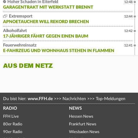
Hoher Schaden in Eiterfeld
12:48
GARAGENTRAKT MIT WERKSTATT BRENNT
Extremsport
12:44
APNOETAUCHER WILL REKORD BRECHEN
Alkoholfahrt
12:42
17-JÄHRIGER FÄHRT GEGEN EINEN BAUM
Feuerwehreinsatz
12:41
E-FAHRZEUG UND WOHNHAUS STEHEN IN FLAMMEN
AUS DEM NETZ
Du bist hier:
www.FFH.de
>>>
Nachrichten
>>>
Top-Meldungen
RADIO
NEWS
FFH Live
Hessen News
80er Radio
Frankfurt News
90er Radio
Wiesbaden News