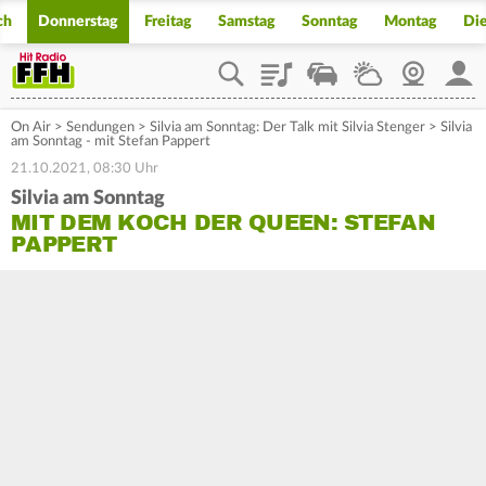
ch
Donnerstag
Freitag
Samstag
Sonntag
Montag
Di
Playlist
Staupilot
Wetter
Webcam
Mein
On Air
>
Sendungen
>
Silvia am Sonntag: Der Talk mit Silvia Stenger
>
Silvia
am Sonntag - mit Stefan Pappert
21.10.2021, 08:30 Uhr
Silvia am Sonntag
MIT DEM KOCH DER QUEEN: STEFAN
PAPPERT