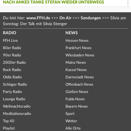
NACH ANKES TANKE STEFAN WIEDER UNTERWEGS
Du bist hier:
www.FFH.de
>>>
On Air
>>>
Sendungen
>>>
Silvia am
Sonntag: Der Talk mit Silvia Stenger
RADIO
NEWS
FFH Live
Hessen News
80er Radio
Frankfurt News
90er Radio
Wiesbaden News
2000er Radio
Mainz News
Rock Radio
Kassel News
Oldie Radio
Darmstadt News
Schlager Radio
Offenbach News
Party Radio
Gießen News
Lounge Radio
Fulda News
Weihnachtsradio
Bayern News
Meditationsradio
Sport
Top 40
Wetter
Playlist
Alle Orte