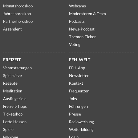
Monatshoroskop
Webcams
Jahreshoroskop
Moderatoren & Team
Partnerhoroskop
Podcasts
Aszendent
News-Podcast
Themen-Ticker
Voting
FREIZEIT
FFH-WELT
Veranstaltungen
FFH-App
Spielplätze
Newsletter
Rezepte
Kontakt
Meditation
Frequenzen
Ausflugsziele
Jobs
Freizeit-Tipps
Führungen
Ticketshop
Presse
Lotto Hessen
Radiowerbung
Spiele
Weiterbildung
Mahjong
Login