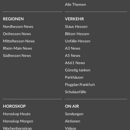
Alle Themen
REGIONEN
VERKEHR
Nordhessen News
Staus Hessen
Osthessen News
Blitzer Hessen
Mittelhessen News
Unfälle Hessen
Rhein-Main News
A3 News
Südhessen News
A5 News
A661 News
Günstig tanken
Parkhäuser
Flugplan Frankfurt
Schulausfälle
HOROSKOP
ON AIR
Horoskop Heute
Sendungen
Horoskop Morgen
Aktionen
Wochenhoroskop
Videos