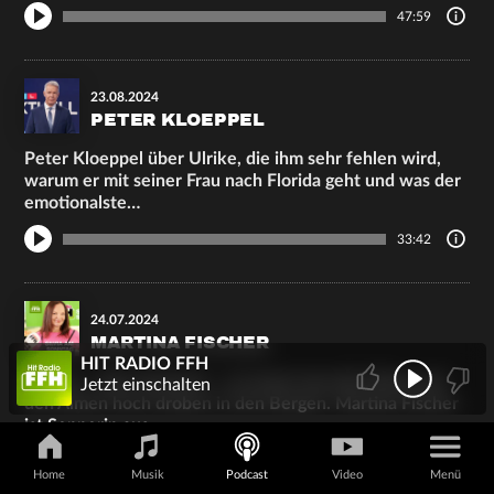
47:59
23.08.2024
PETER KLOEPPEL
Peter Kloeppel über Ulrike, die ihm sehr fehlen wird,
warum er mit seiner Frau nach Florida geht und was der
emotionalste…
33:42
24.07.2024
MARTINA FISCHER
HIT RADIO FFH
Senner - oder Sennerin – so nennt man die Hirten auf
Jetzt einschalten
den Almen hoch droben in den Bergen. Martina Fischer
ist Sennerin aus…
65:25
Home
Musik
Podcast
Video
Menü