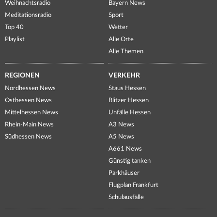
Weihnachtsradio
Bayern News
Meditationsradio
Sport
Top 40
Wetter
Playlist
Alle Orte
Alle Themen
REGIONEN
VERKEHR
Nordhessen News
Staus Hessen
Osthessen News
Blitzer Hessen
Mittelhessen News
Unfälle Hessen
Rhein-Main News
A3 News
Südhessen News
A5 News
A661 News
Günstig tanken
Parkhäuser
Flugplan Frankfurt
Schulausfälle