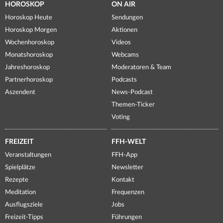
HOROSKOP
ON AIR
Horoskop Heute
Sendungen
Horoskop Morgen
Aktionen
Wochenhoroskop
Videos
Monatshoroskop
Webcams
Jahreshoroskop
Moderatoren & Team
Partnerhoroskop
Podcasts
Aszendent
News-Podcast
Themen-Ticker
Voting
FREIZEIT
FFH-WELT
Veranstaltungen
FFH-App
Spielplätze
Newsletter
Rezepte
Kontakt
Meditation
Frequenzen
Ausflugsziele
Jobs
Freizeit-Tipps
Führungen