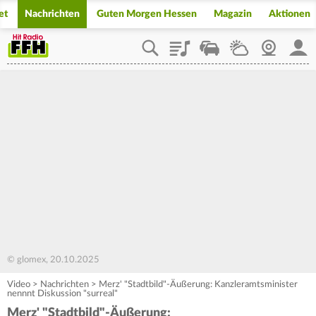
et
Nachrichten
Guten Morgen Hessen
Magazin
Aktionen
Playlist
Staupilot
Wetter
Webcam
Mein
© glomex, 20.10.2025
Video
>
Nachrichten
>
Merz' "Stadtbild"-Äußerung: Kanzleramtsminister
nennnt Diskussion "surreal"
Merz' "Stadtbild"-Äußerung: