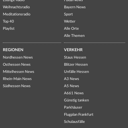
Lounge Radio
Fulda News
Weihnachtsradio
Bayern News
Meditationsradio
Sport
Top 40
Wetter
Playlist
Alle Orte
Alle Themen
REGIONEN
VERKEHR
Nordhessen News
Staus Hessen
Osthessen News
Blitzer Hessen
Mittelhessen News
Unfälle Hessen
Rhein-Main News
A3 News
Südhessen News
A5 News
A661 News
Günstig tanken
Parkhäuser
Flugplan Frankfurt
Schulausfälle