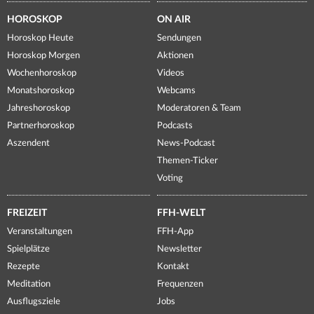
HOROSKOP
ON AIR
Horoskop Heute
Sendungen
Horoskop Morgen
Aktionen
Wochenhoroskop
Videos
Monatshoroskop
Webcams
Jahreshoroskop
Moderatoren & Team
Partnerhoroskop
Podcasts
Aszendent
News-Podcast
Themen-Ticker
Voting
FREIZEIT
FFH-WELT
Veranstaltungen
FFH-App
Spielplätze
Newsletter
Rezepte
Kontakt
Meditation
Frequenzen
Ausflugsziele
Jobs