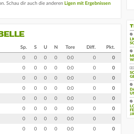
son. Schau dir auch die anderen
Ligen mit Ergebnissen
T
BELLE
L
S
Sp.
S
U
N
Tore
Diff.
Pkt.
M
0
0
0
0
0:0
0
0
W
0
0
0
0
0:0
0
0
S
G
0
0
0
0
0:0
0
0
0
0
0
0
0:0
0
0
D
U
0
0
0
0
0:0
0
0
L
0
0
0
0
0:0
0
0
F
J
0
0
0
0
0:0
0
0
0
0
0
0
0:0
0
0