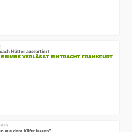
oach Hütter aussortiert
 EBIMBE VERLÄSST EINTRACHT FRANKFURT
n aus dem Käfig lassen"