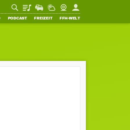
Playlist
Staupilot
Wetter
Webcam
Mein FFH
O
PODCAST
FREIZEIT
FFH-WELT