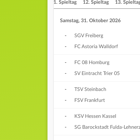
ieltag
10. Spieltag
11. Spieltag
12. Spieltag
13. Spielta
Samstag, 31. Oktober 2026
-
SGV Freiberg
-
FC Astoria Walldorf
-
FC 08 Homburg
-
SV Eintracht Trier 05
-
TSV Steinbach
-
FSV Frankfurt
-
KSV Hessen Kassel
-
SG Barockstadt Fulda-Lehner