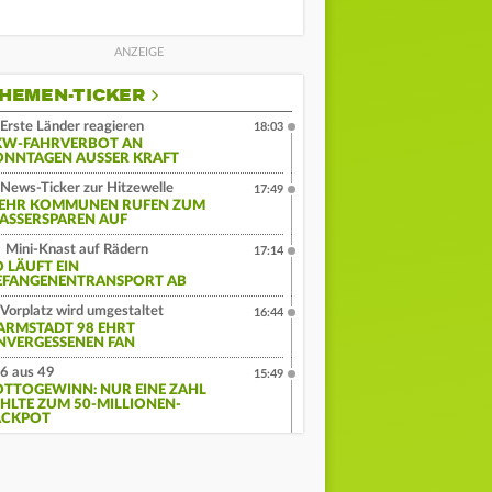
HEMEN-TICKER
Erste Länder reagieren
18:03
KW-FAHRVERBOT AN
ONNTAGEN AUSSER KRAFT
News-Ticker zur Hitzewelle
17:49
EHR KOMMUNEN RUFEN ZUM
ASSERSPAREN AUF
Mini-Knast auf Rädern
17:14
O LÄUFT EIN
EFANGENENTRANSPORT AB
Vorplatz wird umgestaltet
16:44
ARMSTADT 98 EHRT
NVERGESSENEN FAN
6 aus 49
15:49
OTTOGEWINN: NUR EINE ZAHL
EHLTE ZUM 50-MILLIONEN-
ACKPOT