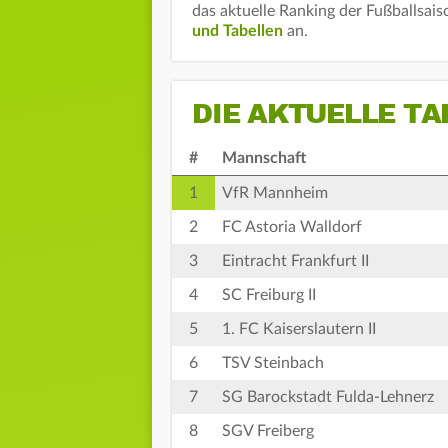
das aktuelle Ranking der Fußballsai
und Tabellen
an.
DIE AKTUELLE TA
#
Mannschaft
1
VfR Mannheim
2
FC Astoria Walldorf
3
Eintracht Frankfurt II
4
SC Freiburg II
5
1. FC Kaiserslautern II
6
TSV Steinbach
7
SG Barockstadt Fulda-Lehnerz
8
SGV Freiberg