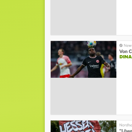
Von C
DINA
"Löwe