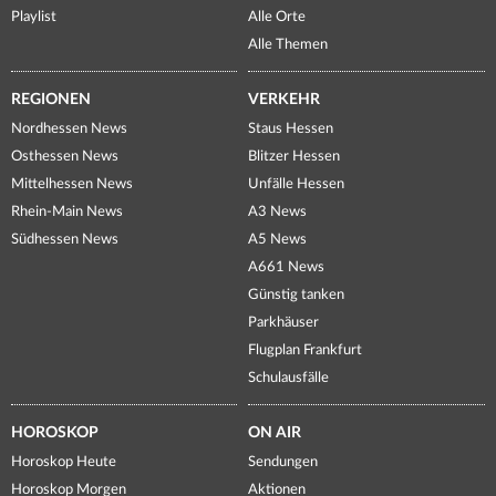
Playlist
Alle Orte
Alle Themen
REGIONEN
VERKEHR
Nordhessen News
Staus Hessen
Osthessen News
Blitzer Hessen
Mittelhessen News
Unfälle Hessen
Rhein-Main News
A3 News
Südhessen News
A5 News
A661 News
Günstig tanken
Parkhäuser
Flugplan Frankfurt
Schulausfälle
HOROSKOP
ON AIR
Horoskop Heute
Sendungen
Horoskop Morgen
Aktionen