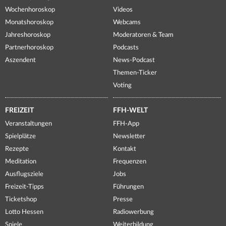
Wochenhoroskop
Videos
Monatshoroskop
Webcams
Jahreshoroskop
Moderatoren & Team
Partnerhoroskop
Podcasts
Aszendent
News-Podcast
Themen-Ticker
Voting
FREIZEIT
FFH-WELT
Veranstaltungen
FFH-App
Spielplätze
Newsletter
Rezepte
Kontakt
Meditation
Frequenzen
Ausflugsziele
Jobs
Freizeit-Tipps
Führungen
Ticketshop
Presse
Lotto Hessen
Radiowerbung
Spiele
Weiterbildung