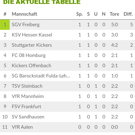
DIE AKTUELLE TABELLE
#
Mannschaft
Sp.
S
U
N
Tore
Diff.
1
SGV Freiberg
1
1
0
0
5:0
5
2
KSV Hessen Kassel
1
1
0
0
3:0
3
3
Stuttgarter Kickers
1
1
0
0
4:2
2
4
FC 08 Homburg
1
1
0
0
2:1
1
5
Kickers Offenbach
1
1
0
0
2:1
1
6
SG Barockstadt Fulda-Lehnerz
1
1
0
0
1:0
1
7
TSV Steinbach
1
0
1
0
2:2
0
8
VfR Mannheim
1
0
1
0
2:2
0
9
FSV Frankfurt
1
0
1
0
2:2
0
10
SV Sandhausen
1
0
1
0
2:2
0
11
VfR Aalen
0
0
0
0
0:0
0