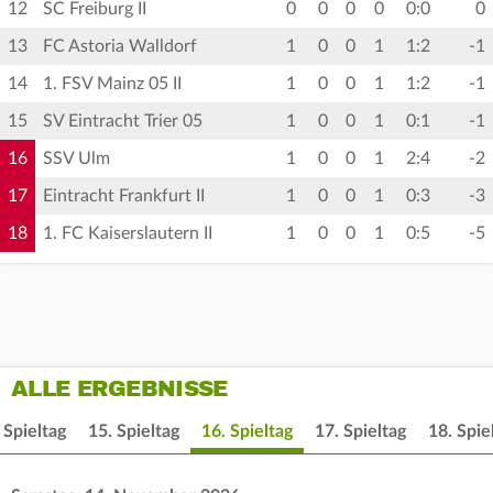
12
SC Freiburg II
0
0
0
0
0:0
0
13
FC Astoria Walldorf
1
0
0
1
1:2
-1
14
1. FSV Mainz 05 II
1
0
0
1
1:2
-1
15
SV Eintracht Trier 05
1
0
0
1
0:1
-1
16
SSV Ulm
1
0
0
1
2:4
-2
17
Eintracht Frankfurt II
1
0
0
1
0:3
-3
18
1. FC Kaiserslautern II
1
0
0
1
0:5
-5
ALLE ERGEBNISSE
 Spieltag
15. Spieltag
16. Spieltag
17. Spieltag
18. Spie