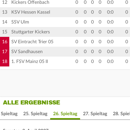
12
Kickers Offenbach
0
0
0
0
0:0
0
13
KSV Hessen Kassel
0
0
0
0
0:0
0
14
SSV Ulm
0
0
0
0
0:0
0
15
Stuttgarter Kickers
0
0
0
0
0:0
0
16
SV Eintracht Trier 05
0
0
0
0
0:0
0
17
SV Sandhausen
0
0
0
0
0:0
0
18
1. FSV Mainz 05 II
0
0
0
0
0:0
0
ALLE ERGEBNISSE
 Spieltag
25. Spieltag
26. Spieltag
27. Spieltag
28. Spie