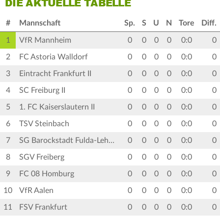
DIE AKTUELLE TABELLE
#
Mannschaft
Sp.
S
U
N
Tore
Diff.
1
VfR Mannheim
0
0
0
0
0:0
0
2
FC Astoria Walldorf
0
0
0
0
0:0
0
3
Eintracht Frankfurt II
0
0
0
0
0:0
0
4
SC Freiburg II
0
0
0
0
0:0
0
5
1. FC Kaiserslautern II
0
0
0
0
0:0
0
6
TSV Steinbach
0
0
0
0
0:0
0
7
SG Barockstadt Fulda-Lehnerz
0
0
0
0
0:0
0
8
SGV Freiberg
0
0
0
0
0:0
0
9
FC 08 Homburg
0
0
0
0
0:0
0
10
VfR Aalen
0
0
0
0
0:0
0
11
FSV Frankfurt
0
0
0
0
0:0
0