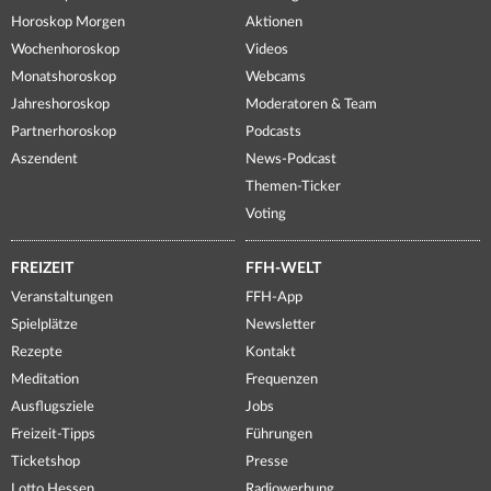
Horoskop Morgen
Aktionen
Wochenhoroskop
Videos
Monatshoroskop
Webcams
Jahreshoroskop
Moderatoren & Team
Partnerhoroskop
Podcasts
Aszendent
News-Podcast
Themen-Ticker
Voting
FREIZEIT
FFH-WELT
Veranstaltungen
FFH-App
Spielplätze
Newsletter
Rezepte
Kontakt
Meditation
Frequenzen
Ausflugsziele
Jobs
Freizeit-Tipps
Führungen
Ticketshop
Presse
Lotto Hessen
Radiowerbung