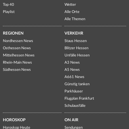
Top 40
Wetter
Playlist
Alle Orte
Alle Themen
REGIONEN
VERKEHR
Nordhessen News
Staus Hessen
Osthessen News
Blitzer Hessen
Mittelhessen News
Unfälle Hessen
Rhein-Main News
A3 News
Südhessen News
A5 News
A661 News
Günstig tanken
Parkhäuser
Flugplan Frankfurt
Schulausfälle
HOROSKOP
ON AIR
Horoskop Heute
Sendungen