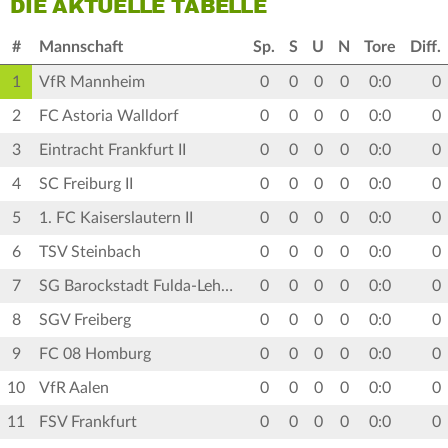
DIE AKTUELLE TABELLE
#
Mannschaft
Sp.
S
U
N
Tore
Diff.
1
VfR Mannheim
0
0
0
0
0:0
0
2
FC Astoria Walldorf
0
0
0
0
0:0
0
3
Eintracht Frankfurt II
0
0
0
0
0:0
0
4
SC Freiburg II
0
0
0
0
0:0
0
5
1. FC Kaiserslautern II
0
0
0
0
0:0
0
6
TSV Steinbach
0
0
0
0
0:0
0
7
SG Barockstadt Fulda-Lehnerz
0
0
0
0
0:0
0
8
SGV Freiberg
0
0
0
0
0:0
0
9
FC 08 Homburg
0
0
0
0
0:0
0
10
VfR Aalen
0
0
0
0
0:0
0
11
FSV Frankfurt
0
0
0
0
0:0
0