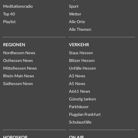
Meditationsradio
Sport
Top 40
Wetter
Playlist
Alle Orte
Alle Themen
REGIONEN
VERKEHR
Nordhessen News
Staus Hessen
Osthessen News
Blitzer Hessen
Mittelhessen News
Unfälle Hessen
Rhein-Main News
A3 News
Südhessen News
A5 News
A661 News
Günstig tanken
Parkhäuser
Flugplan Frankfurt
Schulausfälle
HOROSKOP
ON AIR