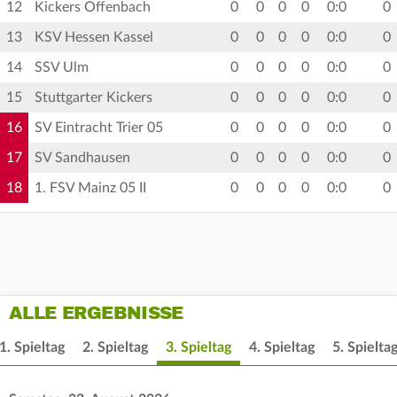
12
Kickers Offenbach
0
0
0
0
0:0
0
13
KSV Hessen Kassel
0
0
0
0
0:0
0
14
SSV Ulm
0
0
0
0
0:0
0
15
Stuttgarter Kickers
0
0
0
0
0:0
0
16
SV Eintracht Trier 05
0
0
0
0
0:0
0
17
SV Sandhausen
0
0
0
0
0:0
0
18
1. FSV Mainz 05 II
0
0
0
0
0:0
0
ALLE ERGEBNISSE
1. Spieltag
2. Spieltag
3. Spieltag
4. Spieltag
5. Spielta