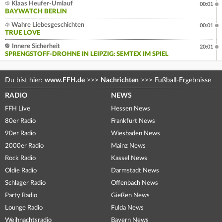
Klaas Heufer-Umlauf
00:01
BAYWATCH BERLIN
Wahre Liebesgeschichten
00:01
TRUE LOVE
Innere Sicherheit
20:01
SPRENGSTOFF-DROHNE IN LEIPZIG: SEMTEX IM SPIEL
Du bist hier:
www.FFH.de
>>>
Nachrichten
>>>
Fußball-Ergebnisse
RADIO
NEWS
FFH Live
Hessen News
80er Radio
Frankfurt News
90er Radio
Wiesbaden News
2000er Radio
Mainz News
Rock Radio
Kassel News
Oldie Radio
Darmstadt News
Schlager Radio
Offenbach News
Party Radio
Gießen News
Lounge Radio
Fulda News
Weihnachtsradio
Bayern News