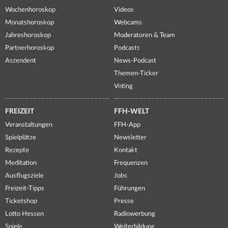
Wochenhoroskop
Videos
Monatshoroskop
Webcams
Jahreshoroskop
Moderatoren & Team
Partnerhoroskop
Podcasts
Aszendent
News-Podcast
Themen-Ticker
Voting
FREIZEIT
FFH-WELT
Veranstaltungen
FFH-App
Spielplätze
Newsletter
Rezepte
Kontakt
Meditation
Frequenzen
Ausflugsziele
Jobs
Freizeit-Tipps
Führungen
Ticketshop
Presse
Lotto Hessen
Radiowerbung
Spiele
Weiterbildung