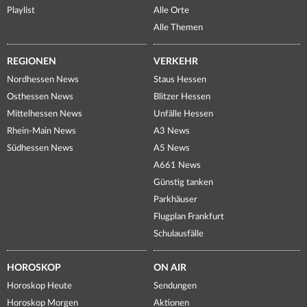
Playlist
Alle Orte
Alle Themen
REGIONEN
VERKEHR
Nordhessen News
Staus Hessen
Osthessen News
Blitzer Hessen
Mittelhessen News
Unfälle Hessen
Rhein-Main News
A3 News
Südhessen News
A5 News
A661 News
Günstig tanken
Parkhäuser
Flugplan Frankfurt
Schulausfälle
HOROSKOP
ON AIR
Horoskop Heute
Sendungen
Horoskop Morgen
Aktionen