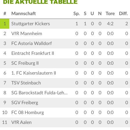
DIE AKTUELLE TABELLE
#
Mannschaft
Sp.
S
U
N
Tore
Diff.
1
Stuttgarter Kickers
1
1
0
0
4:2
2
2
VfR Mannheim
0
0
0
0
0:0
0
3
FC Astoria Walldorf
0
0
0
0
0:0
0
4
Eintracht Frankfurt II
0
0
0
0
0:0
0
5
SC Freiburg II
0
0
0
0
0:0
0
6
1. FC Kaiserslautern II
0
0
0
0
0:0
0
7
TSV Steinbach
0
0
0
0
0:0
0
8
SG Barockstadt Fulda-Lehnerz
0
0
0
0
0:0
0
9
SGV Freiberg
0
0
0
0
0:0
0
10
FC 08 Homburg
0
0
0
0
0:0
0
11
VfR Aalen
0
0
0
0
0:0
0