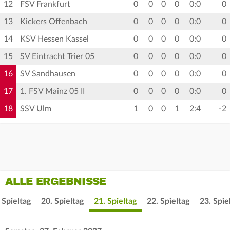
12
FSV Frankfurt
0
0
0
0
0:0
0
13
Kickers Offenbach
0
0
0
0
0:0
0
14
KSV Hessen Kassel
0
0
0
0
0:0
0
15
SV Eintracht Trier 05
0
0
0
0
0:0
0
16
SV Sandhausen
0
0
0
0
0:0
0
17
1. FSV Mainz 05 II
0
0
0
0
0:0
0
18
SSV Ulm
1
0
0
1
2:4
-2
ALLE ERGEBNISSE
 Spieltag
20. Spieltag
21. Spieltag
22. Spieltag
23. Spie