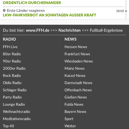
ORDENTLICH DURCHEINANDER
Erste Länder reagieren
18:03
LKW-FAHRVERBOT AN SONNTAGEN AUSSER KRAFT
Du bist hier:
www.FFH.de
>>>
Nachrichten
>>>
Fußball-Ergebnisse
RADIO
NEWS
FFH Live
Hessen News
80er Radio
Frankfurt News
90er Radio
Wiesbaden News
2000er Radio
Mainz News
Rock Radio
Kassel News
Oldie Radio
Darmstadt News
Schlager Radio
Offenbach News
Party Radio
Gießen News
Lounge Radio
Fulda News
Weihnachtsradio
Bayern News
Meditationsradio
Sport
Top 40
Wetter