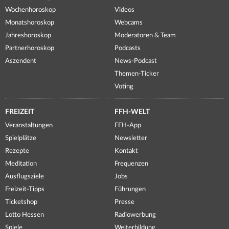
Wochenhoroskop
Videos
Monatshoroskop
Webcams
Jahreshoroskop
Moderatoren & Team
Partnerhoroskop
Podcasts
Aszendent
News-Podcast
Themen-Ticker
Voting
FREIZEIT
FFH-WELT
Veranstaltungen
FFH-App
Spielplätze
Newsletter
Rezepte
Kontakt
Meditation
Frequenzen
Ausflugsziele
Jobs
Freizeit-Tipps
Führungen
Ticketshop
Presse
Lotto Hessen
Radiowerbung
Spiele
Weiterbildung