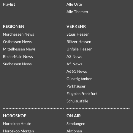
Playlist
Alle Orte
Alle Themen
REGIONEN
VERKEHR
Nordhessen News
Staus Hessen
Osthessen News
Blitzer Hessen
Mittelhessen News
Unfälle Hessen
Rhein-Main News
A3 News
Südhessen News
A5 News
A661 News
Günstig tanken
Parkhäuser
Flugplan Frankfurt
Schulausfälle
HOROSKOP
ON AIR
Horoskop Heute
Sendungen
Horoskop Morgen
Aktionen