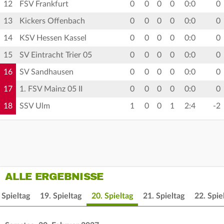
12
FSV Frankfurt
0
0
0
0
0:0
0
13
Kickers Offenbach
0
0
0
0
0:0
0
14
KSV Hessen Kassel
0
0
0
0
0:0
0
15
SV Eintracht Trier 05
0
0
0
0
0:0
0
16
SV Sandhausen
0
0
0
0
0:0
0
17
1. FSV Mainz 05 II
0
0
0
0
0:0
0
18
SSV Ulm
1
0
0
1
2:4
-2
ALLE ERGEBNISSE
 Spieltag
19. Spieltag
20. Spieltag
21. Spieltag
22. Spie