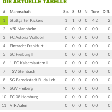
DIE AKTUELLE TABELLE
#
Mannschaft
Sp.
S
U
N
Tore
Diff.
1
Stuttgarter Kickers
1
1
0
0
4:2
2
2
VfR Mannheim
0
0
0
0
0:0
0
3
FC Astoria Walldorf
0
0
0
0
0:0
0
4
Eintracht Frankfurt II
0
0
0
0
0:0
0
5
SC Freiburg II
0
0
0
0
0:0
0
6
1. FC Kaiserslautern II
0
0
0
0
0:0
0
7
TSV Steinbach
0
0
0
0
0:0
0
8
SG Barockstadt Fulda-Lehnerz
0
0
0
0
0:0
0
9
SGV Freiberg
0
0
0
0
0:0
0
10
FC 08 Homburg
0
0
0
0
0:0
0
11
VfR Aalen
0
0
0
0
0:0
0