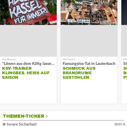
"Löwen aus dem Käfig lassen"
Fassungslos-Tat in Lauterbach
KSV-TRAINER
SCHMUCK AUS
S
KLINGBEIL HEISS AUF S
BRANDRUINE
B
AISON
GESTOHLEN
P
THEMEN-TICKER
Innere Sicherheit
20:01