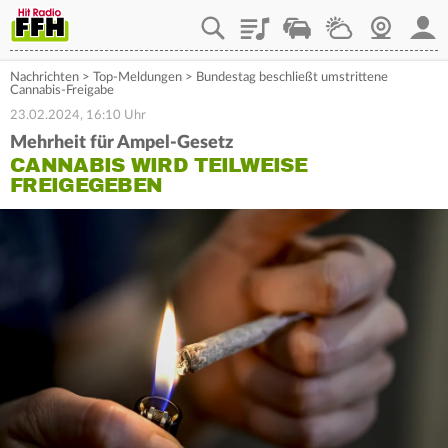
Playlist
Staupilot
Wetter
Webcam
Mein
Nachrichten
>
Top-Meldungen
>
Bundestag beschließt umstrittene
Cannabis-Freigabe
23.02.2024, 16:10 Uhr
Mehrheit für Ampel-Gesetz
CANNABIS WIRD TEILWEISE
FREIGEGEBEN