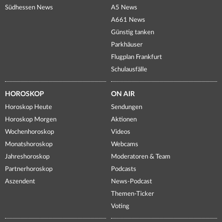
Südhessen News
A5 News
A661 News
Günstig tanken
Parkhäuser
Flugplan Frankfurt
Schulausfälle
HOROSKOP
ON AIR
Horoskop Heute
Sendungen
Horoskop Morgen
Aktionen
Wochenhoroskop
Videos
Monatshoroskop
Webcams
Jahreshoroskop
Moderatoren & Team
Partnerhoroskop
Podcasts
Aszendent
News-Podcast
Themen-Ticker
Voting