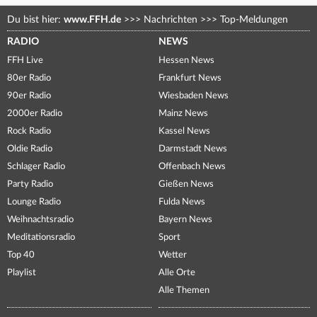
Du bist hier:
www.FFH.de
>>>
Nachrichten
>>>
Top-Meldungen
RADIO
NEWS
FFH Live
Hessen News
80er Radio
Frankfurt News
90er Radio
Wiesbaden News
2000er Radio
Mainz News
Rock Radio
Kassel News
Oldie Radio
Darmstadt News
Schlager Radio
Offenbach News
Party Radio
Gießen News
Lounge Radio
Fulda News
Weihnachtsradio
Bayern News
Meditationsradio
Sport
Top 40
Wetter
Playlist
Alle Orte
Alle Themen