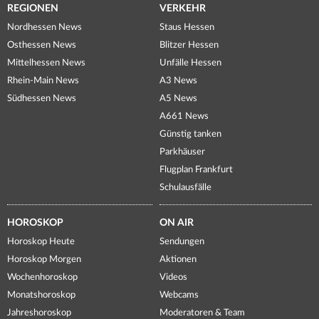
REGIONEN
VERKEHR
Nordhessen News
Staus Hessen
Osthessen News
Blitzer Hessen
Mittelhessen News
Unfälle Hessen
Rhein-Main News
A3 News
Südhessen News
A5 News
A661 News
Günstig tanken
Parkhäuser
Flugplan Frankfurt
Schulausfälle
HOROSKOP
ON AIR
Horoskop Heute
Sendungen
Horoskop Morgen
Aktionen
Wochenhoroskop
Videos
Monatshoroskop
Webcams
Jahreshoroskop
Moderatoren & Team