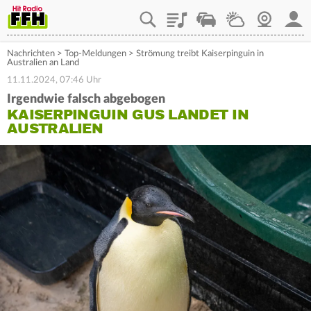
Playlist
Staupilot
Wetter
Webcam
Mein
Nachrichten
>
Top-Meldungen
>
Strömung treibt Kaiserpinguin in
Australien an Land
11.11.2024, 07:46 Uhr
Irgendwie falsch abgebogen
KAISERPINGUIN GUS LANDET IN
AUSTRALIEN