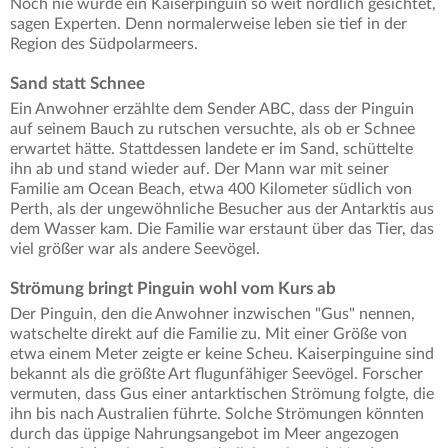
Noch nie wurde ein Kaiserpinguin so weit nördlich gesichtet,
sagen Experten. Denn normalerweise leben sie tief in der
Region des Südpolarmeers.
Sand statt Schnee
Ein Anwohner erzählte dem Sender ABC, dass der Pinguin
auf seinem Bauch zu rutschen versuchte, als ob er Schnee
erwartet hätte. Stattdessen landete er im Sand, schüttelte
ihn ab und stand wieder auf. Der Mann war mit seiner
Familie am Ocean Beach, etwa 400 Kilometer südlich von
Perth, als der ungewöhnliche Besucher aus der Antarktis aus
dem Wasser kam. Die Familie war erstaunt über das Tier, das
viel größer war als andere Seevögel.
Strömung bringt Pinguin wohl vom Kurs ab
Der Pinguin, den die Anwohner inzwischen "Gus" nennen,
watschelte direkt auf die Familie zu. Mit einer Größe von
etwa einem Meter zeigte er keine Scheu. Kaiserpinguine sind
bekannt als die größte Art flugunfähiger Seevögel. Forscher
vermuten, dass Gus einer antarktischen Strömung folgte, die
ihn bis nach Australien führte. Solche Strömungen könnten
durch das üppige Nahrungsangebot im Meer angezogen