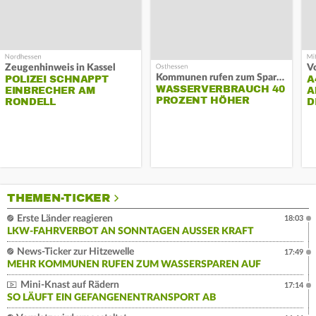
Zeugenhinweis in Kassel
Kommunen rufen zum Sparen auf
POLIZEI SCHNAPPT
A
WASSERVERBRAUCH 40
EINBRECHER AM
A
PROZENT HÖHER
RONDELL
D
THEMEN-TICKER
Erste Länder reagieren
18:03
LKW-FAHRVERBOT AN SONNTAGEN AUSSER KRAFT
News-Ticker zur Hitzewelle
17:49
MEHR KOMMUNEN RUFEN ZUM WASSERSPAREN AUF
Mini-Knast auf Rädern
17:14
SO LÄUFT EIN GEFANGENENTRANSPORT AB