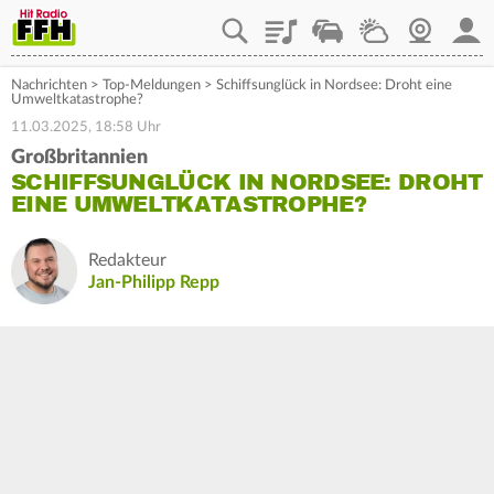
Playlist
Staupilot
Wetter
Webcam
Mein
Nachrichten
>
Top-Meldungen
>
Schiffsunglück in Nordsee: Droht eine
Umweltkatastrophe?
11.03.2025, 18:58 Uhr
Großbritannien
SCHIFFSUNGLÜCK IN NORDSEE: DROHT
EINE UMWELTKATASTROPHE?
Redakteur
Jan-Philipp Repp