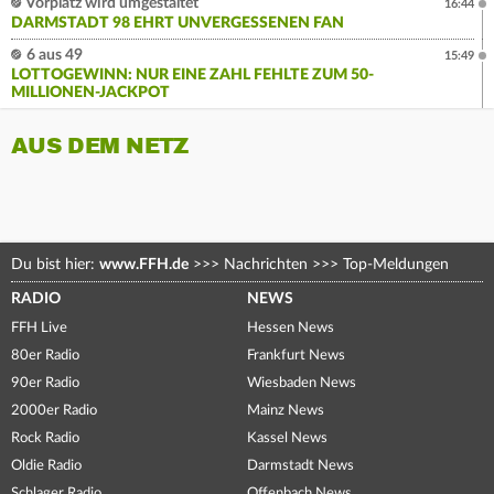
Vorplatz wird umgestaltet
16:44
DARMSTADT 98 EHRT UNVERGESSENEN FAN
6 aus 49
15:49
LOTTOGEWINN: NUR EINE ZAHL FEHLTE ZUM 50-
MILLIONEN-JACKPOT
AUS DEM NETZ
Du bist hier:
www.FFH.de
>>>
Nachrichten
>>>
Top-Meldungen
RADIO
NEWS
FFH Live
Hessen News
80er Radio
Frankfurt News
90er Radio
Wiesbaden News
2000er Radio
Mainz News
Rock Radio
Kassel News
Oldie Radio
Darmstadt News
Schlager Radio
Offenbach News