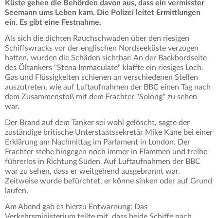
Küste gehen die Behörden davon aus, dass ein vermisster
Seemann ums Leben kam. Die Polizei leitet Ermittlungen
ein. Es gibt eine Festnahme.
Als sich die dichten Rauchschwaden über den riesigen
Schiffswracks vor der englischen Nordseeküste verzogen
hatten, wurden die Schäden sichtbar: An der Backbordseite
des Öltankers "Stena Immaculate" klaffte ein riesiges Loch.
Gas und Flüssigkeiten schienen an verschiedenen Stellen
auszutreten, wie auf Luftaufnahmen der BBC einen Tag nach
dem Zusammenstoß mit dem Frachter "Solong" zu sehen
war.
Der Brand auf dem Tanker sei wohl gelöscht, sagte der
zuständige britische Unterstaatssekretär Mike Kane bei einer
Erklärung am Nachmittag im Parlament in London. Der
Frachter stehe hingegen noch immer in Flammen und treibe
führerlos in Richtung Süden. Auf Luftaufnahmen der BBC
war zu sehen, dass er weitgehend ausgebrannt war.
Zeitweise wurde befürchtet, er könne sinken oder auf Grund
laufen.
Am Abend gab es hierzu Entwarnung: Das
Verkehrsministerium teilte mit, dass beide Schiffe nach