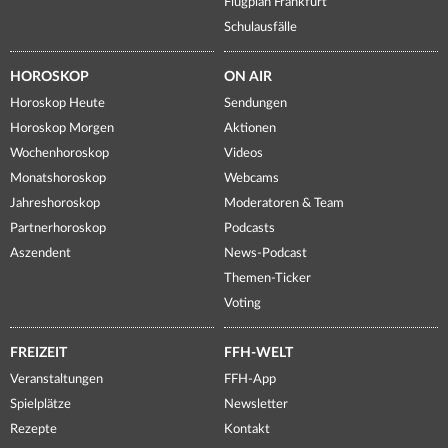
Flugplan Frankfurt
Schulausfälle
HOROSKOP
ON AIR
Horoskop Heute
Sendungen
Horoskop Morgen
Aktionen
Wochenhoroskop
Videos
Monatshoroskop
Webcams
Jahreshoroskop
Moderatoren & Team
Partnerhoroskop
Podcasts
Aszendent
News-Podcast
Themen-Ticker
Voting
FREIZEIT
FFH-WELT
Veranstaltungen
FFH-App
Spielplätze
Newsletter
Rezepte
Kontakt