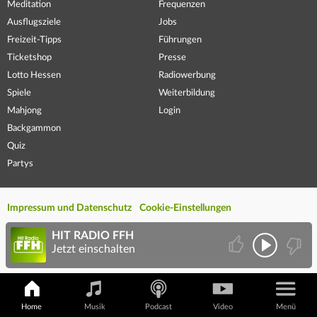
Meditation
Frequenzen
Ausflugsziele
Jobs
Freizeit-Tipps
Führungen
Ticketshop
Presse
Lotto Hessen
Radiowerbung
Spiele
Weiterbildung
Mahjong
Login
Backgammon
Quiz
Partys
Impressum und Datenschutz
Cookie-Einstellungen
HIT RADIO FFH
Jetzt einschalten
Home
Musik
Podcast
Video
Menü