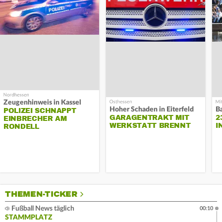
Zeugenhinweis in Kassel
Hoher Schaden in Eiterfeld
B
POLIZEI SCHNAPPT
GARAGENTRAKT MIT
2
EINBRECHER AM
WERKSTATT BRENNT
I
RONDELL
THEMEN-TICKER
Fußball News täglich
00:10
STAMMPLATZ