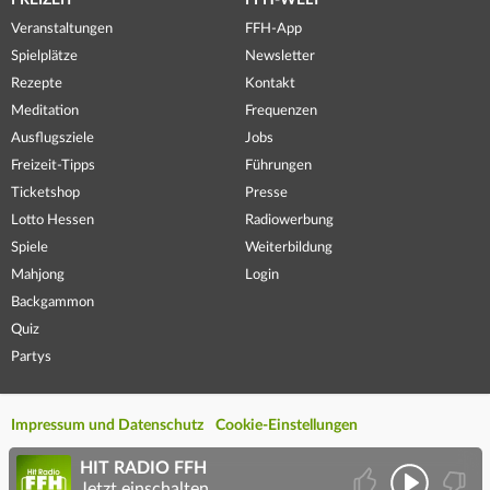
FREIZEIT
FFH-WELT
Veranstaltungen
FFH-App
Spielplätze
Newsletter
Rezepte
Kontakt
Meditation
Frequenzen
Ausflugsziele
Jobs
Freizeit-Tipps
Führungen
Ticketshop
Presse
Lotto Hessen
Radiowerbung
Spiele
Weiterbildung
Mahjong
Login
Backgammon
Quiz
Partys
Impressum und Datenschutz
Cookie-Einstellungen
HIT RADIO FFH
Jetzt einschalten