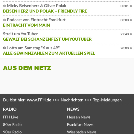
Micky Beisenherz & Oliver Polak
00:01
BEISENHERZ UND POLAK – FRIENDLY FIRE
Podcast von Eintracht Frankfurt
00:00
EINTRACHT VOM MAIN
Streit um YouTuber
22:40
GEWALT BEI SCHANZENFEST UM YOUTUBER
Lotto am Samstag "6 aus 49"
20:00
ALLE GEWINNZAHLEN ZUM AKTUELLEN SPIEL
AUS DEM NETZ
Du bist hier:
www.FFH.de
>>>
Nachrichten
>>>
Top-Meldungen
RADIO
NEWS
FFH Live
Hessen News
80er Radio
Frankfurt News
90er Radio
Wiesbaden News