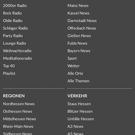
2000er Radio
Mainz News
Rock Radio
Kassel News
Oldie Radio
Darmstadt News
Schlager Radio
Offenbach News
Party Radio
Gießen News
Lounge Radio
Fulda News
Weihnachtsradio
Bayern News
Meditationsradio
Sport
Top 40
Wetter
Playlist
Alle Orte
Alle Themen
REGIONEN
VERKEHR
Nordhessen News
Staus Hessen
Osthessen News
Blitzer Hessen
Mittelhessen News
Unfälle Hessen
Rhein-Main News
A3 News
Südhessen News
A5 News