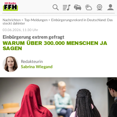
Playlist
Staupilot
Wetter
Webcam
Mein
Nachrichten
>
Top-Meldungen
>
Einbürgerungsrekord in Deutschland: Das
steckt dahinter
03.06.2026, 11:30 Uhr
Einbürgerung extrem gefragt
WARUM ÜBER 300.000 MENSCHEN JA
SAGEN
Redakteurin
Sabrina Wiegand