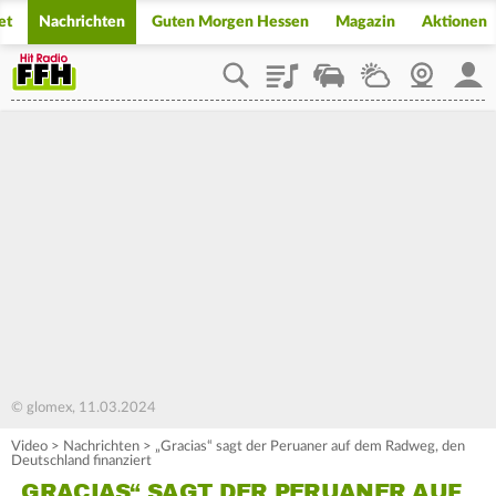
et
Nachrichten
Guten Morgen Hessen
Magazin
Aktionen
Playlist
Staupilot
Wetter
Webcam
Mein
© glomex, 11.03.2024
Video
>
Nachrichten
>
„Gracias“ sagt der Peruaner auf dem Radweg, den
Deutschland finanziert
„GRACIAS“ SAGT DER PERUANER AUF