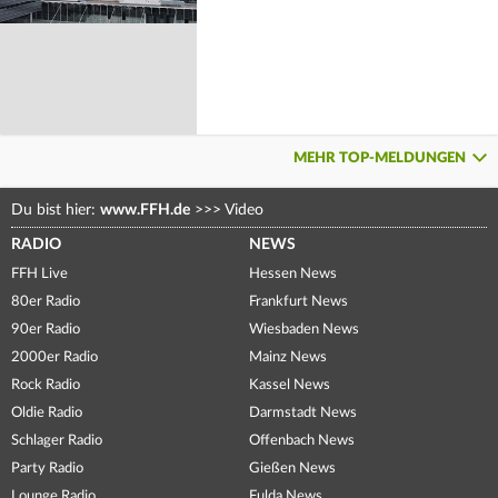
MEHR TOP-MELDUNGEN
Du bist hier:
www.FFH.de
>>>
Video
RADIO
NEWS
FFH Live
Hessen News
80er Radio
Frankfurt News
90er Radio
Wiesbaden News
2000er Radio
Mainz News
Rock Radio
Kassel News
Oldie Radio
Darmstadt News
Schlager Radio
Offenbach News
Party Radio
Gießen News
Lounge Radio
Fulda News