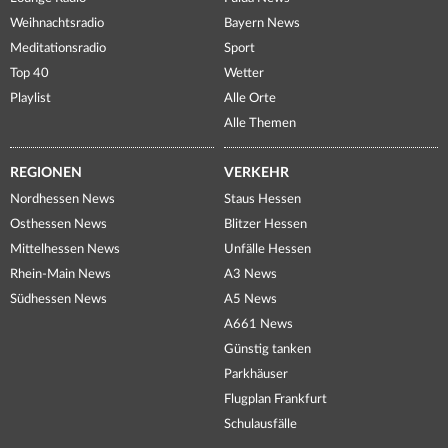
Weihnachtsradio
Bayern News
Meditationsradio
Sport
Top 40
Wetter
Playlist
Alle Orte
Alle Themen
REGIONEN
VERKEHR
Nordhessen News
Staus Hessen
Osthessen News
Blitzer Hessen
Mittelhessen News
Unfälle Hessen
Rhein-Main News
A3 News
Südhessen News
A5 News
A661 News
Günstig tanken
Parkhäuser
Flugplan Frankfurt
Schulausfälle