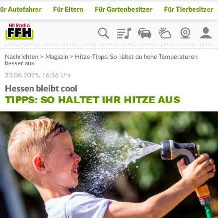
ür Autofahrer
Für Eltern
Für Gartenbesitzer
Für Tierbesitzer
Playlist
Staupilot
Wetter
Webcam
Mein
Nachrichten
>
Magazin
>
Hitze-Tipps: So hältst du hohe Temperaturen
besser aus
23.06.2025, 16:36 Uhr
Hessen bleibt cool
TIPPS: SO HALTET IHR HITZE AUS