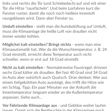
links und rechts die Tür (und Schiebedach) auf und mit einer
Tür die Hitze "rausfächeln". Und beim Losfahren kurz die
Fenster runter, damit die noch noch heißere Innenluft
rausgeblasen wird. Dann aber Fenster zu.
Umluft einstellen
- stellt man die Autobelüftung auf Umluft,
muss die Klimaanlage die heiße Luft von draußen nicht
immer wieder kühlen.
Möglichst kalt einstellen? Bringt nichts
- wenn man eine
Klimaautomatik hat. Wer da die Wunschtemperatur, z. B. 24
Grad einstellt, erreicht diese Temperatur auch nicht
schneller, wenn er erst auf 18 Grad einstellt.
Nicht zu kalt einstellen
- Normalerweise Faustregel: drinnen
sechs Grad kälter als draußen. Bei fast 40 Grad sind 34 Grad
im Auto aber natürlich auch Quatsch. Dran denken: Wer aus
einem tiefgekühlten Auto aussteigt, den trifft die Hitze wie
ein Schlag. Tipp: Ein paar Minuten vor der Ankunft die
Innentemperatur langsam wieder an die Außentemperatur
anpassen. Siehe auch...
Vor Fahrtende Klimaanlage aus
- und Gebläse weiter laufen
lassen. Damit sich die Restfeuchte in der Klimaanlage noch