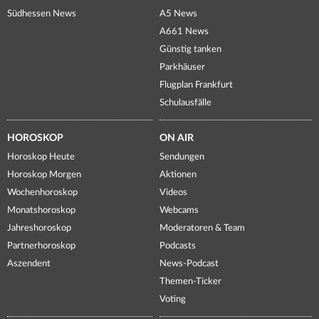
Südhessen News
A5 News
A661 News
Günstig tanken
Parkhäuser
Flugplan Frankfurt
Schulausfälle
HOROSKOP
ON AIR
Horoskop Heute
Sendungen
Horoskop Morgen
Aktionen
Wochenhoroskop
Videos
Monatshoroskop
Webcams
Jahreshoroskop
Moderatoren & Team
Partnerhoroskop
Podcasts
Aszendent
News-Podcast
Themen-Ticker
Voting