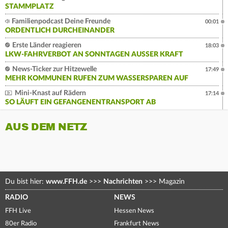
STAMMPLATZ
Familienpodcast Deine Freunde
00:01
ORDENTLICH DURCHEINANDER
Erste Länder reagieren
18:03
LKW-FAHRVERBOT AN SONNTAGEN AUSSER KRAFT
News-Ticker zur Hitzewelle
17:49
MEHR KOMMUNEN RUFEN ZUM WASSERSPAREN AUF
Mini-Knast auf Rädern
17:14
SO LÄUFT EIN GEFANGENENTRANSPORT AB
AUS DEM NETZ
Du bist hier:
www.FFH.de
>>>
Nachrichten
>>>
Magazin
RADIO
NEWS
FFH Live
Hessen News
80er Radio
Frankfurt News