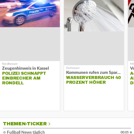
Zeugenhinweis in Kassel
Kommunen rufen zum Sparen auf
POLIZEI SCHNAPPT
A
WASSERVERBRAUCH 40
EINBRECHER AM
A
PROZENT HÖHER
RONDELL
D
THEMEN-TICKER
Fußball News täglich
00:05