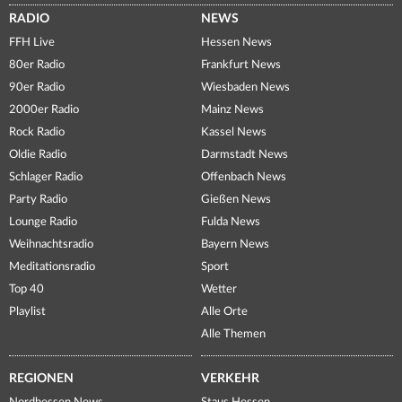
RADIO
NEWS
FFH Live
Hessen News
80er Radio
Frankfurt News
90er Radio
Wiesbaden News
2000er Radio
Mainz News
Rock Radio
Kassel News
Oldie Radio
Darmstadt News
Schlager Radio
Offenbach News
Party Radio
Gießen News
Lounge Radio
Fulda News
Weihnachtsradio
Bayern News
Meditationsradio
Sport
Top 40
Wetter
Playlist
Alle Orte
Alle Themen
REGIONEN
VERKEHR