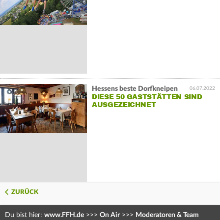
Hessens beste Dorfkneipen
06.07.2022
DIESE 50 GASTSTÄTTEN SIND
AUSGEZEICHNET
ZURÜCK
Du bist hier:
www.FFH.de
>>>
On Air
>>>
Moderatoren & Team