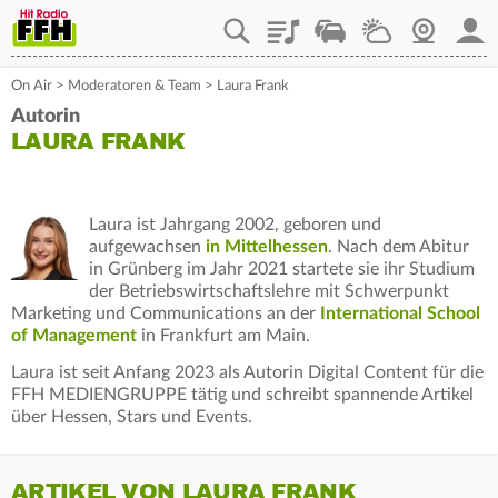
Playlist
Staupilot
Wetter
Webcam
Mein
On Air
>
Moderatoren & Team
>
Laura Frank
Autorin
LAURA FRANK
Laura ist Jahrgang 2002, geboren und
aufgewachsen
in Mittelhessen
. Nach dem Abitur
in Grünberg im Jahr 2021 startete sie ihr Studium
der Betriebswirtschaftslehre mit Schwerpunkt
Marketing und Communications an der
International School
of Management
in Frankfurt am Main.
Laura ist seit Anfang 2023 als Autorin Digital Content für die
FFH MEDIENGRUPPE tätig und schreibt spannende Artikel
über Hessen, Stars und Events.
ARTIKEL VON LAURA FRANK