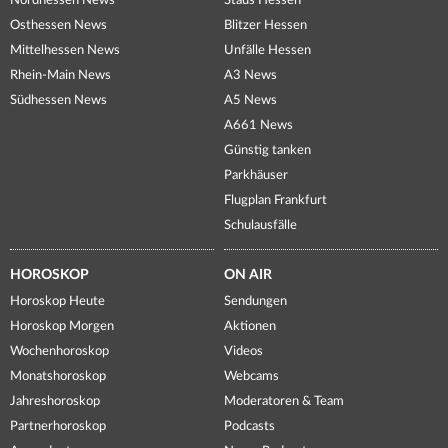
Nordhessen News
Staus Hessen
Osthessen News
Blitzer Hessen
Mittelhessen News
Unfälle Hessen
Rhein-Main News
A3 News
Südhessen News
A5 News
A661 News
Günstig tanken
Parkhäuser
Flugplan Frankfurt
Schulausfälle
HOROSKOP
ON AIR
Horoskop Heute
Sendungen
Horoskop Morgen
Aktionen
Wochenhoroskop
Videos
Monatshoroskop
Webcams
Jahreshoroskop
Moderatoren & Team
Partnerhoroskop
Podcasts