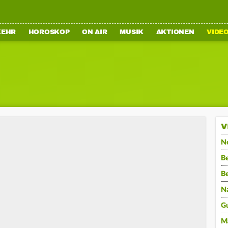
KEHR
HOROSKOP
ON AIR
MUSIK
AKTIONEN
VIDE
V
N
Be
B
N
G
M