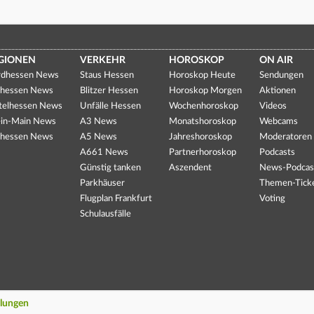
GIONEN
VERKEHR
HOROSKOP
ON AIR
dhessen News
Staus Hessen
Horoskop Heute
Sendungen
hessen News
Blitzer Hessen
Horoskop Morgen
Aktionen
telhessen News
Unfälle Hessen
Wochenhoroskop
Videos
in-Main News
A3 News
Monatshoroskop
Webcams
hessen News
A5 News
Jahreshoroskop
Moderatoren
A661 News
Partnerhoroskop
Podcasts
Günstig tanken
Aszendent
News-Podcas
Parkhäuser
Themen-Tick
Flugplan Frankfurt
Voting
Schulausfälle
llungen