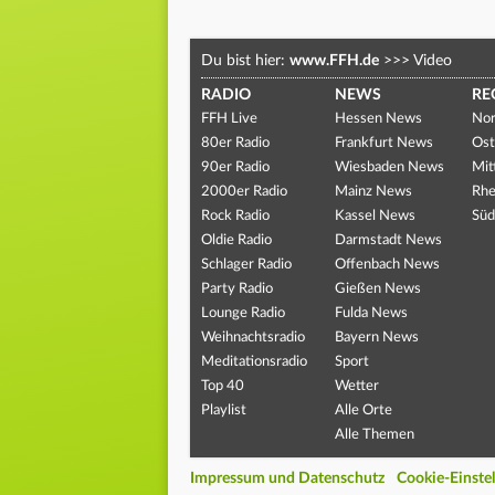
Du bist hier:
www.FFH.de
>>>
Video
RADIO
NEWS
RE
FFH Live
Hessen News
Nor
80er Radio
Frankfurt News
Ost
90er Radio
Wiesbaden News
Mit
2000er Radio
Mainz News
Rhe
Rock Radio
Kassel News
Süd
Oldie Radio
Darmstadt News
Schlager Radio
Offenbach News
Party Radio
Gießen News
Lounge Radio
Fulda News
Weihnachtsradio
Bayern News
Meditationsradio
Sport
Top 40
Wetter
Playlist
Alle Orte
Alle Themen
Impressum und Datenschutz
Cookie-Einste