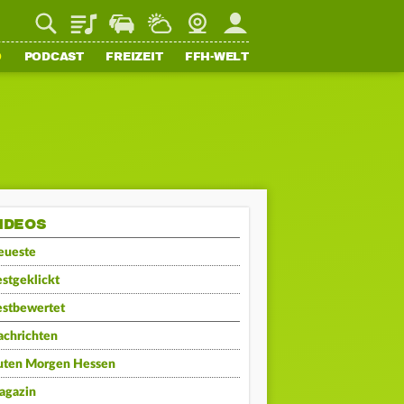
Playlist
Staupilot
Wetter
Webcam
Mein FFH
O
PODCAST
FREIZEIT
FFH-WELT
IDEOS
eueste
stgeklickt
estbewertet
achrichten
uten Morgen Hessen
agazin