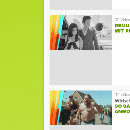
REMU
MIT P
Wirtsc
SO SA
ANWO