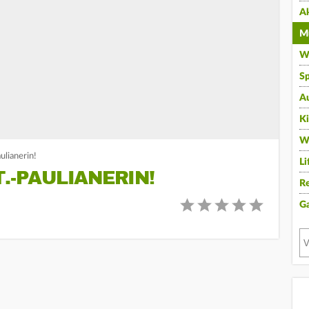
A
Mu
Wi
Sp
A
K
W
ulianerin!
Li
.-PAULIANERIN!
Re
G