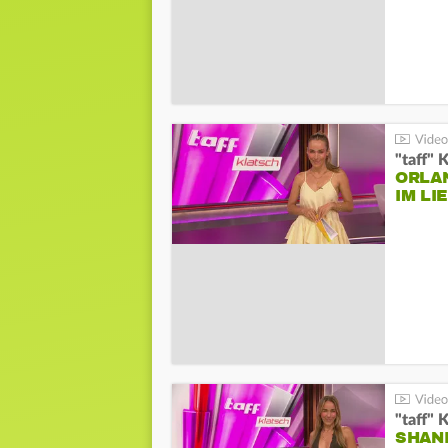
"taff" 
ORLA
IM L
"taff" 
SHAN