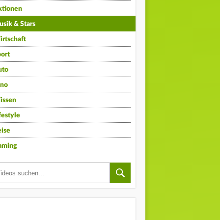
ktionen
sik & Stars
rtschaft
ort
uto
ino
issen
festyle
ise
aming