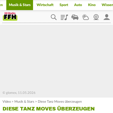
en
Musik & Stars
Wirtschaft
Sport
Auto
Kino
Wisse
Playlist
Staupilot
Wetter
Webcam
Mein
© glomex, 11.05.2026
Video
>
Musik & Stars
>
Diese Tanz Moves überzeugen
DIESE TANZ MOVES ÜBERZEUGEN