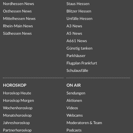
Nordhessen News
Staus Hessen
Osthessen News
Blitzer Hessen
Mittelhessen News
Unfälle Hessen
Rhein-Main News
A3 News
Südhessen News
A5 News
A661 News
Günstig tanken
Parkhäuser
Flugplan Frankfurt
Schulausfälle
HOROSKOP
ON AIR
Horoskop Heute
Sendungen
Horoskop Morgen
Aktionen
Wochenhoroskop
Videos
Monatshoroskop
Webcams
Jahreshoroskop
Moderatoren & Team
Partnerhoroskop
Podcasts