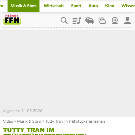
en
Musik & Stars
Wirtschaft
Sport
Auto
Kino
Wisse
Playlist
Staupilot
Wetter
Webcam
Mein
© glomex, 11.05.2026
Video
>
Musik & Stars
>
Tutty Tran im Frühstücksfernsehen
TUTTY TRAN IM