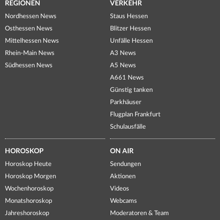
REGIONEN
VERKEHR
Nordhessen News
Staus Hessen
Osthessen News
Blitzer Hessen
Mittelhessen News
Unfälle Hessen
Rhein-Main News
A3 News
Südhessen News
A5 News
A661 News
Günstig tanken
Parkhäuser
Flugplan Frankfurt
Schulausfälle
HOROSKOP
ON AIR
Horoskop Heute
Sendungen
Horoskop Morgen
Aktionen
Wochenhoroskop
Videos
Monatshoroskop
Webcams
Jahreshoroskop
Moderatoren & Team