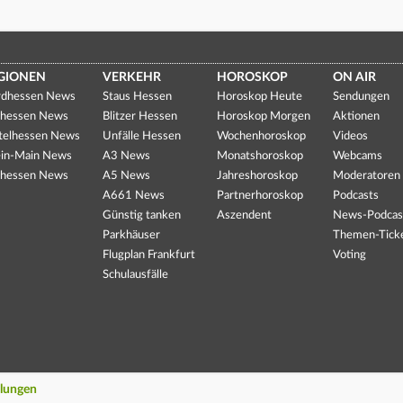
GIONEN
VERKEHR
HOROSKOP
ON AIR
dhessen News
Staus Hessen
Horoskop Heute
Sendungen
hessen News
Blitzer Hessen
Horoskop Morgen
Aktionen
telhessen News
Unfälle Hessen
Wochenhoroskop
Videos
in-Main News
A3 News
Monatshoroskop
Webcams
hessen News
A5 News
Jahreshoroskop
Moderatoren
A661 News
Partnerhoroskop
Podcasts
Günstig tanken
Aszendent
News-Podcas
Parkhäuser
Themen-Tick
Flugplan Frankfurt
Voting
Schulausfälle
llungen