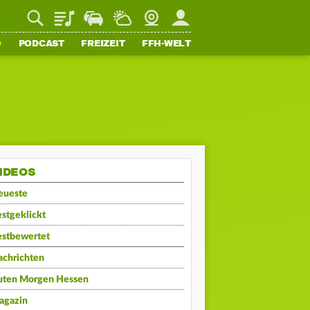
Playlist
Staupilot
Wetter
Webcam
Mein FFH
O
PODCAST
FREIZEIT
FFH-WELT
IDEOS
eueste
stgeklickt
estbewertet
achrichten
uten Morgen Hessen
agazin