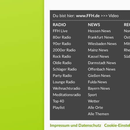
Du bist hier:
www.FFH.de
>>>
Video
RADIO
NEWS
RE
FFH Live
Hessen News
Nor
80er Radio
Frankfurt News
Ost
90er Radio
Wiesbaden News
Mit
2000er Radio
Mainz News
Rhe
Rock Radio
Kassel News
Süd
Oldie Radio
Darmstadt News
Schlager Radio
Offenbach News
Party Radio
Gießen News
Lounge Radio
Fulda News
Weihnachtsradio
Bayern News
Meditationsradio
Sport
Top 40
Wetter
Playlist
Alle Orte
Alle Themen
Impressum und Datenschutz
Cookie-Einste