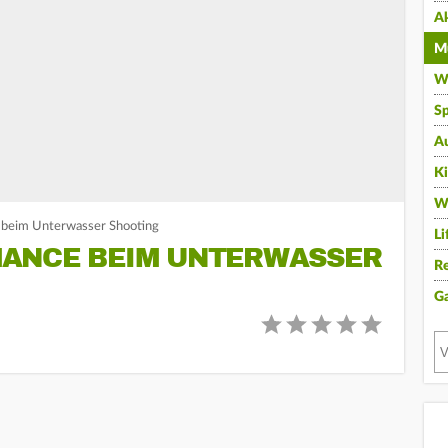
A
Mu
Wi
Sp
A
K
W
 beim Unterwasser Shooting
Li
ANCE BEIM UNTERWASSER
Re
G