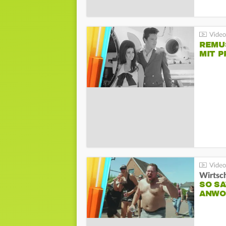
REMU
MIT P
Wirtsc
SO SA
ANWO