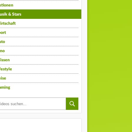
ktionen
sik & Stars
rtschaft
ort
uto
ino
issen
festyle
ise
aming