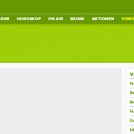
KEHR
HOROSKOP
ON AIR
MUSIK
AKTIONEN
VIDE
V
N
Be
B
N
G
M