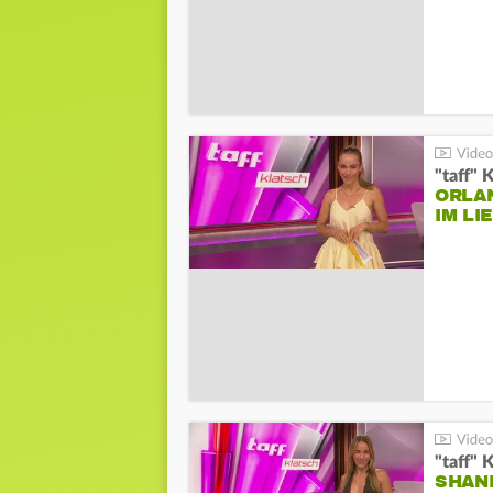
"taff" 
ORLA
IM L
"taff" 
SHAN